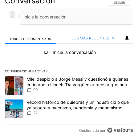
Conversación
SIGA ESTA CO
SEGUIR
LOS MÁS RECIENTES
TODOS LOS COMENTARIOS
Todos los comentarios
Inicie la conversación
CONVERSACIONES ACTIVAS
Este listado muestra los artículos con más comentarios en los últim
Un artículo de tendencia con el título "Milei despidió a Jorge Mes
Milei despidió a Jorge Messi y cuestionó a quienes
criticaron a Lionel: “Da vergüenza pensar que hubo
anti-Messi”
99
Un artículo de tendencia con el título "Récord histórico de quie
Récord histórico de quiebras y un industricidio que
ya supera a macrismo, pandemia y menemismo
27
Gestionado por