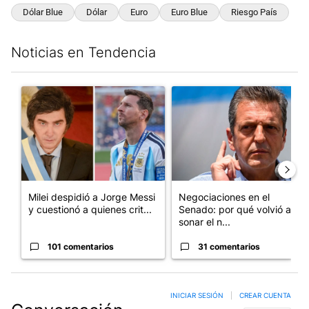
Dólar Blue
Dólar
Euro
Euro Blue
Riesgo País
Noticias en Tendencia
Este listado muestra los artículos con más comentarios en los últim
Un artículo de tendencia con el título "Milei despidió a Jorge 
Un artículo de tendencia con 
Milei despidió a Jorge Messi
Negociaciones en el
y cuestionó a quienes crit...
Senado: por qué volvió a
sonar el n...
101 comentarios
31 comentarios
INICIAR SESIÓN
|
CREAR CUENTA