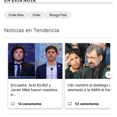
EN ESTA NOTA
Dolar Blue
Dólar
Riesgo País
Noticias en Tendencia
Este listado muestra los artículos con más comentarios en los últim
Un artículo de tendencia con el título "Encuesta: Axel Kicillof 
Un artículo de tendencia con e
Encuesta: Axel Kicillof y
Irán nombró al ideólogo del
Javier Milei fueron medidos
atentado a la AMIA al frent...
e...
14 comentarios
52 comentarios