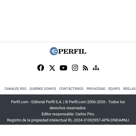
CANALES RSS
QUIENES SOMOS
CONTÁCTENOS
PRIVACIDAD
EQUIPO
REGLAS
Perfil.com - Editorial Perfil S.A.
| © Perfil.com 2006-2026 - Todos los
derechos reservados.
Editor responsable: Carlos Piro.
Registro de la propiedad intelectual RL-2024-31002957-APN-DNDA#MJ
Dirección:
California 2715
,
C1289ABI
,
CABA, Argentina
| Teléfono:
+54 9 11
3453 4567
| E-mail:
atencion@perfil.com