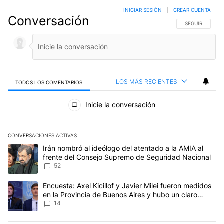
INICIAR SESIÓN
|
CREAR CUENTA
Conversación
SIGA ESTA CO
SEGUIR
LOS MÁS RECIENTES
TODOS LOS COMENTARIOS
Todos los comentarios
Inicie la conversación
CONVERSACIONES ACTIVAS
Este listado muestra los artículos con más comentarios en los últim
Un artículo de tendencia con el título "Irán nombró al ideólogo d
Irán nombró al ideólogo del atentado a la AMIA al
frente del Consejo Supremo de Seguridad Nacional
52
Un artículo de tendencia con el título "Encuesta: Axel Kicillof y 
Encuesta: Axel Kicillof y Javier Milei fueron medidos
en la Provincia de Buenos Aires y hubo un claro
ganador
14