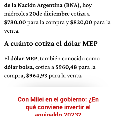
de la Nación Argentina (BNA)
,
hoy
miércoles
20
de diciembre
cotiza a
$780,00
para la compra y
$820,00
para la
venta.
A cuánto cotiza el dólar MEP
El
dólar MEP
, también conocido como
dólar bolsa
, cotiza a
$960,48
para la
compra
, $964,93
para la venta
.
Con Milei en el gobierno: ¿En
qué conviene invertir el
aguinaldo 2023?