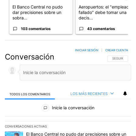
El Banco Central no pudo
Aeropuertos: el "empleado
dar precisiones sobre un
fallado" debe tomar una
sobra...
decis...
103 comentarios
43 comentarios
INICIAR SESIÓN
|
CREAR CUENTA
Conversación
SIGA ESTA CO
SEGUIR
LOS MÁS RECIENTES
TODOS LOS COMENTARIOS
Todos los comentarios
Inicie la conversación
CONVERSACIONES ACTIVAS
Este listado muestra los artículos con más comentarios en los últim
Un artículo de tendencia con el título "El Banco Central no pudo 
El Banco Central no pudo dar precisiones sobre un