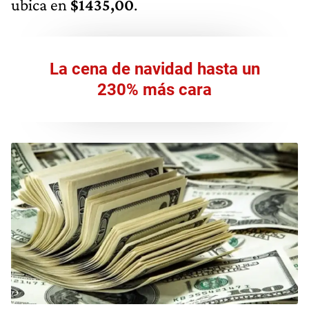
ubica en
$1435,00
.
La cena de navidad hasta un
230% más cara