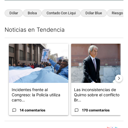
Dólar
Bolsa
Contado Con Liqui
Dólar Blue
Riesgo Pa
Noticias en Tendencia
Este listado muestra los artículos con más comentarios en los últim
Un artículo de tendencia con el título "Incidentes frente al Cong
Un artículo de tendencia con e
Incidentes frente al
Las inconsistencias de
Congreso: la Policía utiliza
Quirno sobre el conflicto con
carro...
Br...
14 comentarios
170 comentarios