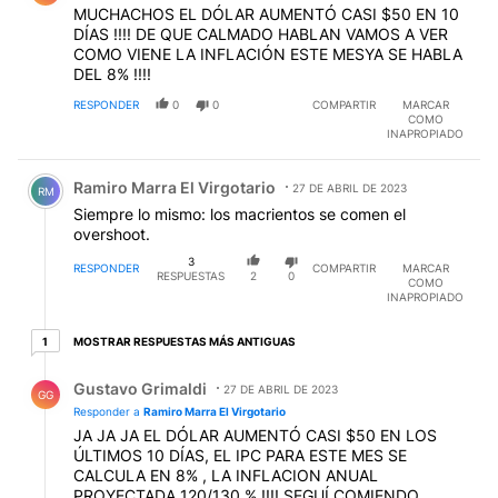
DÍAS !!!! DE QUE CALMADO HABLAN VAMOS A VER
COMO VIENE LA INFLACIÓN ESTE MESYA SE HABLA
DEL 8% !!!!
RESPONDER
0
0
COMPARTIR
MARCAR
COMO
INAPROPIADO
Comentario de Ramiro Marra El Virgotario.
Ramiro Marra El Virgotario
27 DE ABRIL DE 2023
RM
Siempre lo mismo: los macrientos se comen el
overshoot.
3
RESPONDER
COMPARTIR
MARCAR
RESPUESTAS
2
0
COMO
INAPROPIADO
1 respuesta más antiguas
MOSTRAR RESPUESTAS MÁS ANTIGUAS
1
Respuesta de Gustavo Grimaldi.
Gustavo Grimaldi
27 DE ABRIL DE 2023
GG
Responder a
Ramiro Marra El Virgotario
JA JA JA EL DÓLAR AUMENTÓ CASI $50 EN LOS
ÚLTIMOS 10 DÍAS, EL IPC PARA ESTE MES SE
CALCULA EN 8% , LA INFLACION ANUAL
PROYECTADA 120/130 % !!!! SEGUÍ COMIENDO