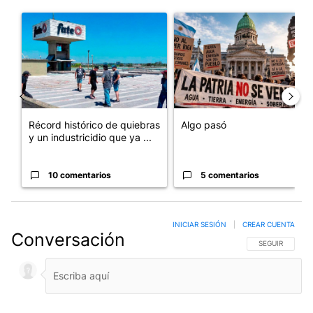
Un artículo de tendencia con el título "Récord histórico de qu
Un artículo de tendencia con e
Récord histórico de quiebras
Algo pasó
y un industricidio que ya ...
10 comentarios
5 comentarios
INICIAR SESIÓN
|
CREAR CUENTA
Conversación
SIGA ESTA CO
SEGUIR