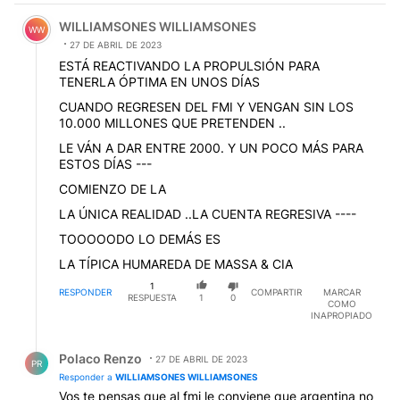
WILLIAMSONES WILLIAMSONES
WW
27 DE ABRIL DE 2023
ESTÁ REACTIVANDO LA PROPULSIÓN PARA
TENERLA ÓPTIMA EN UNOS DÍAS
CUANDO REGRESEN DEL FMI Y VENGAN SIN LOS
10.000 MILLONES QUE PRETENDEN ..
LE VÁN A DAR ENTRE 2000. Y UN POCO MÁS PARA
ESTOS DÍAS ---
COMIENZO DE LA
LA ÚNICA REALIDAD ..LA CUENTA REGRESIVA ----
TOOOOODO LO DEMÁS ES
LA TÍPICA HUMAREDA DE MASSA & CIA
1
RESPONDER
COMPARTIR
MARCAR
RESPUESTA
1
0
COMO
INAPROPIADO
Respuesta de Polaco Renzo.
Polaco Renzo
27 DE ABRIL DE 2023
PR
Responder a
WILLIAMSONES WILLIAMSONES
Vos te pensas que al fmi le conviene que argentina no
pague, del total de la cartera del fondo el 61%