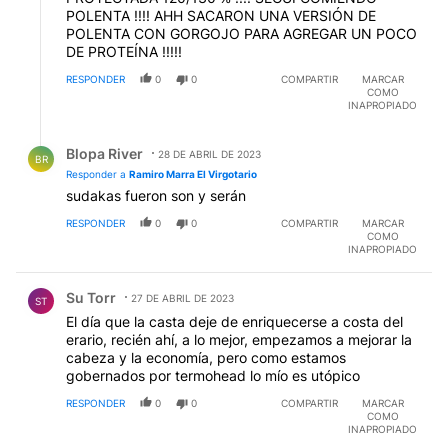
POLENTA !!!! AHH SACARON UNA VERSIÓN DE
POLENTA CON GORGOJO PARA AGREGAR UN POCO
DE PROTEÍNA !!!!!
RESPONDER
0
0
COMPARTIR
MARCAR
COMO
INAPROPIADO
Respuesta de Blopa River.
Blopa River
28 DE ABRIL DE 2023
BR
Responder a
Ramiro Marra El Virgotario
sudakas fueron son y serán
RESPONDER
0
0
COMPARTIR
MARCAR
COMO
INAPROPIADO
Comentario de Su Torr.
Su Torr
27 DE ABRIL DE 2023
ST
El día que la casta deje de enriquecerse a costa del
erario, recién ahí, a lo mejor, empezamos a mejorar la
cabeza y la economía, pero como estamos
gobernados por termohead lo mío es utópico
RESPONDER
0
0
COMPARTIR
MARCAR
COMO
INAPROPIADO
Comentario de WILLIAMSONES WILLIAMSONES.