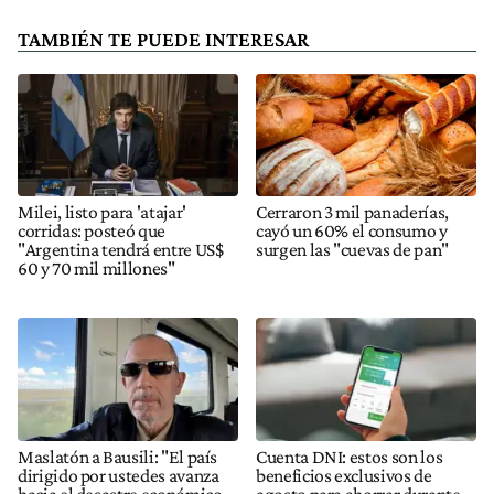
TAMBIÉN TE PUEDE INTERESAR
Milei, listo para 'atajar'
Cerraron 3 mil panaderías,
corridas: posteó que
cayó un 60% el consumo y
"Argentina tendrá entre US$
surgen las "cuevas de pan"
60 y 70 mil millones"
Maslatón a Bausili: "El país
Cuenta DNI: estos son los
dirigido por ustedes avanza
beneficios exclusivos de
hacia el desastre económico
agosto para ahorrar durante