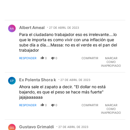
Comentario de Albert Ameal.
Albert Ameal
27 DE ABRIL DE 2023
AA
Para el ciudadano trabajador eso es irrelevante….lo
que le importa es como vivir con una inflación que
sube día a día….Massa: no es el verde es el pan del
trabajador
RESPONDER
0
0
COMPARTIR
MARCAR
COMO
INAPROPIADO
Comentario de Ex Polenta Shora k.
Ex Polenta Shora k
27 DE ABRIL DE 2023
EP
Ahora sale el zapato a decir. "El dollar no está
bajando, es que el peso se hace más fuerte"
jajajaaaaaaa
RESPONDER
0
0
COMPARTIR
MARCAR
COMO
INAPROPIADO
Comentario de Gustavo Grimaldi.
Gustavo Grimaldi
27 DE ABRIL DE 2023
GG
MUCHACHOS EL DÓLAR AUMENTÓ CASI $50 EN 10