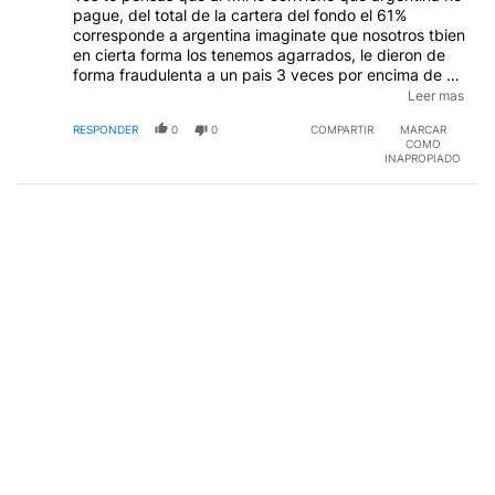
corresponde a argentina imaginate que nosotros tbien
en cierta forma los tenemos agarrados, le dieron de
forma fraudulenta a un pais 3 veces por encima de su
capacidad de pago con complicidad del gobierno
Leer mas
anterior y ante la vista del fondo que los dolares se
RESPONDER
0
0
COMPARTIR
MARCAR
iban fugando , estan esperando que vuelvan a entrar
COMO
sus complices para tratar de arreglar esta c.......... que
INAPROPIADO
fue entre corruptos donde todos los argentinos fuimos
perjudicados por muchisimos años, argentina les
mando al fmi todas las pruebas del fraude que fue y
el fmi las tiene cajoneadas, y vos festejas y los queres
de nuevo
EDITADO