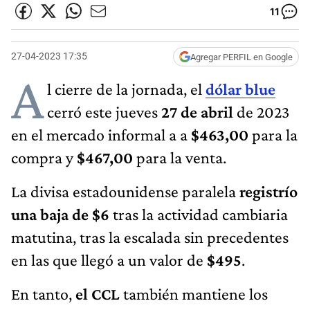
11
27-04-2023 17:35
Agregar PERFIL en Google
A
l cierre de la jornada, el
dólar blue
cerró este
jueves
27 de abril
​ de 2023
en el mercado informal a a
$463,00
para la
compra y
$467,00
para la venta.
La divisa estadounidense paralela
registrío
una baja de $6
tras la actividad cambiaria
matutina, tras la escalada sin precedentes
en las que llegó a un valor de
$495
.
En tanto,
el CCL
también mantiene los
valores en los que operó a lo largo de la