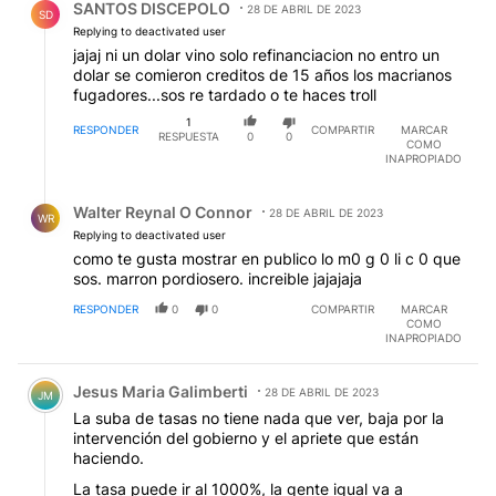
SANTOS DISCEPOLO
28 DE ABRIL DE 2023
SD
Replying to deactivated user
jajaj ni un dolar vino solo refinanciacion no entro un
dolar se comieron creditos de 15 años los macrianos
fugadores...sos re tardado o te haces troll
1
RESPONDER
COMPARTIR
MARCAR
RESPUESTA
0
0
COMO
INAPROPIADO
Respuesta de Walter Reynal O Connor.
Walter Reynal O Connor
28 DE ABRIL DE 2023
WR
Replying to deactivated user
como te gusta mostrar en publico lo m0 g 0 li c 0 que
sos. marron pordiosero. increible jajajaja
RESPONDER
0
0
COMPARTIR
MARCAR
COMO
INAPROPIADO
Comentario de Jesus Maria Galimberti.
Jesus Maria Galimberti
28 DE ABRIL DE 2023
JM
La suba de tasas no tiene nada que ver, baja por la
intervención del gobierno y el apriete que están
haciendo.
La tasa puede ir al 1000%, la gente igual va a