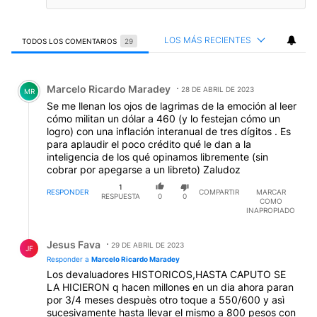
LOS MÁS RECIENTES
TODOS LOS COMENTARIOS
29
Todos los comentarios
Comentario de Marcelo Ricardo Maradey.
Marcelo Ricardo Maradey
28 DE ABRIL DE 2023
MR
Se me llenan los ojos de lagrimas de la emoción al leer
cómo militan un dólar a 460 (y lo festejan cómo un
logro) con una inflación interanual de tres dígitos . Es
para aplaudir el poco crédito qué le dan a la
inteligencia de los qué opinamos libremente (sin
cobrar por apegarse a un libreto) Zaludoz
1
RESPONDER
COMPARTIR
MARCAR
RESPUESTA
0
0
COMO
INAPROPIADO
Respuesta de Jesus Fava.
Jesus Fava
29 DE ABRIL DE 2023
JF
Responder a
Marcelo Ricardo Maradey
Los devaluadores HISTORICOS,HASTA CAPUTO SE
LA HICIERON q hacen millones en un dia ahora paran
por 3/4 meses despuès otro toque a 550/600 y asì
sucesivamente hasta llevar el mismo a 800 pesos con