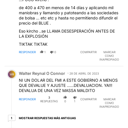
de 400 a 470 en menos de 14 días y aplicando mil
maniobras y llamando y patoteando a las sociedades
de bolsa ... etc etc y hasta no permitiendo difundir el
precio del BLUE .
Eso kircho ..se LLAMA DESESPERACIÓN ANTES DE
LA EXPLOSIÓN
TIKTAK TIKTAK
RESPONDER
1
0
COMPARTIR
MARCAR
COMO
INAPROPIADO
Comentario de Walter Reynal O Connor.
Walter Reynal O Connor
28 DE ABRIL DE 2023
WR
NI UN DOLAR DEL FMI A ESTE GOBIERNO A MENOS
QUE DEVALUE Y AJUSTE ......DEVALUACION. YA!!!
DEVALUA DE UNA VEZ MASSA MALDITO
3
RESPONDER
COMPARTIR
MARCAR
RESPUESTAS
0
1
COMO
INAPROPIADO
1 respuesta más antiguas
MOSTRAR RESPUESTAS MÁS ANTIGUAS
1
Respuesta de SANTOS DISCEPOLO.