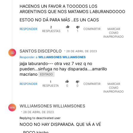
HACENOS UN FAVOR A TOOODOS LOS
ARGENTINOS QUE NOS MATAMOS LABURANDOOOO
ESTOO NO DÁ PARA MÁS ..ES UN CAOS
2
RESPONDER
COMPARTIR
MARCAR
RESPUESTAS
1
1
COMO
INAPROPIADO
Respuesta de SANTOS DISCEPOLO.
SANTOS DISCEPOLO
28 DE ABRIL DE 2023
SD
Responder a
WILLIAMSONES WILLIAMSONES
jajja laburando--- otra vez 7 vez q no
pueden...sinfuga no hay disparada....amarillo
macriano
EDITADO
1
RESPONDER
COMPARTIR
MARCAR
RESPUESTA
0
0
COMO
INAPROPIADO
Respuesta de WILLIAMSONES WILLIAMSONES.
WILLIAMSONES WILLIAMSONES
WW
28 DE ABRIL DE 2023
Replying to deactivated user
NOOO NO HAY DISPARADA. QUE VÁ A VÉ
...POCO kircho .