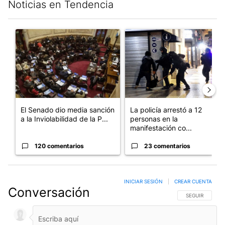
Noticias en Tendencia
Este listado muestra los artículos con más comentarios en los últim
Un artículo de tendencia con el título "El Senado dio media san
Un artículo de tendencia con e
El Senado dio media sanción
La policía arrestó a 12
a la Inviolabilidad de la P...
personas en la
manifestación co...
120 comentarios
23 comentarios
INICIAR SESIÓN
|
CREAR CUENTA
Conversación
SIGA ESTA CO
SEGUIR