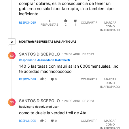
comprar dolares, es la consecuencia de tener un
gobierno no sólo hiper korrupto, sino tambien hiper
ineficiente.
4
RESPONDER
COMPARTIR
MARCAR
RESPUESTAS
2
1
COMO
INAPROPIADO
2 respuestas más antiguas
MOSTRAR RESPUESTAS MÁS ANTIGUAS
2
Respuesta de SANTOS DISCEPOLO.
SANTOS DISCEPOLO
28 DE ABRIL DE 2023
SD
Responder a
Jesus Maria Galimberti
140 5 las tasas con mauri salian 6000mensuales...no
te acordas macrinoooooooo
RESPONDER
0
0
COMPARTIR
MARCAR
COMO
INAPROPIADO
Respuesta de SANTOS DISCEPOLO.
SANTOS DISCEPOLO
28 DE ABRIL DE 2023
SD
Replying to deactivated user
como te duele la verdad troll de 4ta
RESPONDER
0
0
COMPARTIR
MARCAR
COMO
INAPROPIADO