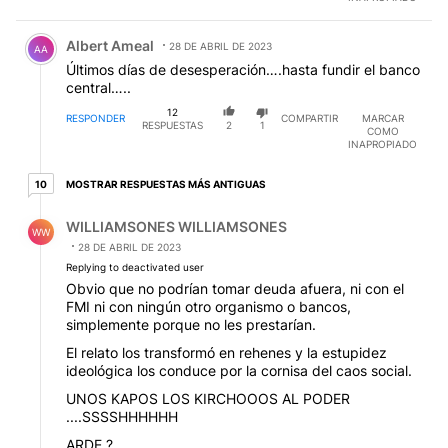
Comentario de Albert Ameal.
Albert Ameal
28 DE ABRIL DE 2023
AA
Últimos días de desesperación….hasta fundir el banco
central…..
12
RESPONDER
COMPARTIR
MARCAR
RESPUESTAS
2
1
COMO
INAPROPIADO
10 respuestas más antiguas
MOSTRAR RESPUESTAS MÁS ANTIGUAS
10
Respuesta de WILLIAMSONES WILLIAMSONES.
WILLIAMSONES WILLIAMSONES
WW
28 DE ABRIL DE 2023
Replying to deactivated user
Obvio que no podrían tomar deuda afuera, ni con el
FMI ni con ningún otro organismo o bancos,
simplemente porque no les prestarían.
El relato los transformó en rehenes y la estupidez
ideológica los conduce por la cornisa del caos social.
UNOS KAPOS LOS KIRCHOOOS AL PODER
....SSSSHHHHHH
ARDE ?