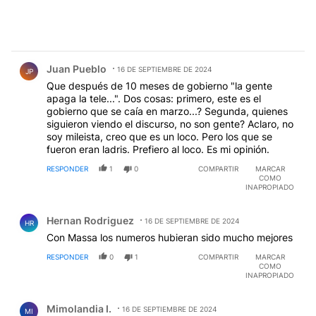
Comentario de Juan Pueblo.
Juan Pueblo
16 DE SEPTIEMBRE DE 2024
JP
Que después de 10 meses de gobierno "la gente
apaga la tele...". Dos cosas: primero, este es el
gobierno que se caía en marzo...? Segunda, quienes
siguieron viendo el discurso, no son gente? Aclaro, no
soy mileista, creo que es un loco. Pero los que se
fueron eran ladris. Prefiero al loco. Es mi opinión.
RESPONDER
1
0
COMPARTIR
MARCAR
COMO
INAPROPIADO
Comentario de Hernan Rodriguez.
Hernan Rodriguez
16 DE SEPTIEMBRE DE 2024
HR
Con Massa los numeros hubieran sido mucho mejores
RESPONDER
0
1
COMPARTIR
MARCAR
COMO
INAPROPIADO
Comentario de Mimolandia I..
Mimolandia I.
16 DE SEPTIEMBRE DE 2024
MI