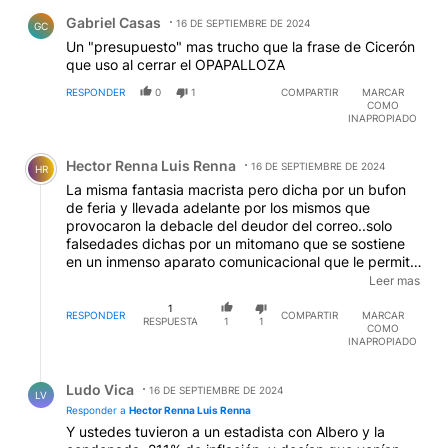
Comentario de Gabriel Casas.
Gabriel Casas
16 DE SEPTIEMBRE DE 2024
GC
Un "presupuesto" mas trucho que la frase de Cicerón
que uso al cerrar el OPAPALLOZA
RESPONDER
0
1
COMPARTIR
MARCAR
COMO
INAPROPIADO
Comentario de Hector Renna Luis Renna.
Hector Renna Luis Renna
16 DE SEPTIEMBRE DE 2024
HR
La misma fantasia macrista pero dicha por un bufon
de feria y llevada adelante por los mismos que
provocaron la debacle del deudor del correo..solo
falsedades dichas por un mitomano que se sostiene
en un inmenso aparato comunicacional que le permite
aplaudirse frente al espejo pero no puede tapar la
Leer mas
realidad, misma gente que lo voto ya se esta dando
1
cuenta que el y su gobierno son un fraude....
RESPONDER
COMPARTIR
MARCAR
RESPUESTA
1
1
COMO
INAPROPIADO
Respuesta de Ludo Vica.
Ludo Vica
16 DE SEPTIEMBRE DE 2024
LV
Responder a
Hector Renna Luis Renna
Y ustedes tuvieron a un estadista con Albero y la