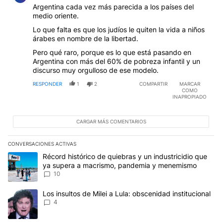
Argentina cada vez más parecida a los países del
medio oriente.
Lo que falta es que los judíos le quiten la vida a niños
árabes en nombre de la libertad.
Pero qué raro, porque es lo que está pasando en
Argentina con más del 60% de pobreza infantil y un
discurso muy orgulloso de ese modelo.
RESPONDER
1
2
COMPARTIR
MARCAR
COMO
INAPROPIADO
CARGAR MÁS COMENTARIOS
CONVERSACIONES ACTIVAS
Este listado muestra los artículos con más comentarios en los últim
Un artículo de tendencia con el título "Récord histórico de quie
Récord histórico de quiebras y un industricidio que
ya supera a macrismo, pandemia y menemismo
10
Un artículo de tendencia con el título "Los insultos de Milei a Lula
Los insultos de Milei a Lula: obscenidad institucional
4