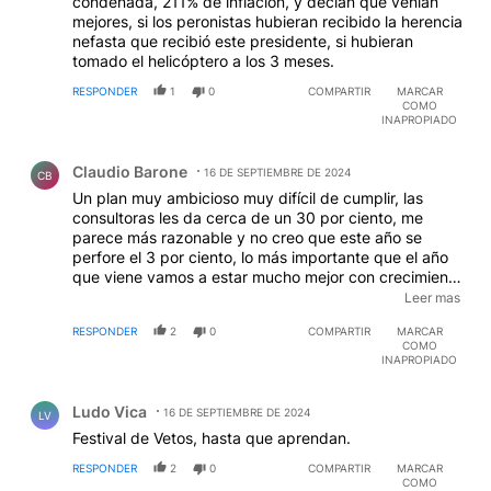
condenada, 211% de inflación, y decían que venían
mejores, si los peronistas hubieran recibido la herencia
nefasta que recibió este presidente, si hubieran
tomado el helicóptero a los 3 meses.
RESPONDER
1
0
COMPARTIR
MARCAR
COMO
INAPROPIADO
Comentario de Claudio Barone.
Claudio Barone
16 DE SEPTIEMBRE DE 2024
CB
Un plan muy ambicioso muy difícil de cumplir, las
consultoras les da cerca de un 30 por ciento, me
parece más razonable y no creo que este año se
perfore el 3 por ciento, lo más importante que el año
que viene vamos a estar mucho mejor con crecimiento
y una baja de inflacion muy importante, eso hará que
Leer mas
año que viene los zurdos vuelvan a perder las
RESPONDER
2
0
COMPARTIR
MARCAR
elecciones, "que pena"
COMO
INAPROPIADO
Comentario de Ludo Vica.
Ludo Vica
16 DE SEPTIEMBRE DE 2024
LV
Festival de Vetos, hasta que aprendan.
RESPONDER
2
0
COMPARTIR
MARCAR
COMO