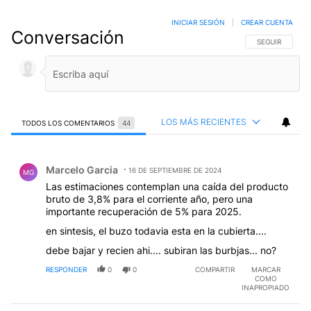
INICIAR SESIÓN
|
CREAR CUENTA
Conversación
SIGA ESTA CO
SEGUIR
LOS MÁS RECIENTES
TODOS LOS COMENTARIOS
44
Todos los comentarios
Comentario de Marcelo Garcia.
Marcelo Garcia
16 DE SEPTIEMBRE DE 2024
MG
Las estimaciones contemplan una caída del producto
bruto de 3,8% para el corriente año, pero una
importante recuperación de 5% para 2025.
en sintesis, el buzo todavia esta en la cubierta....
debe bajar y recien ahi.... subiran las burbjas... no?
RESPONDER
0
0
COMPARTIR
MARCAR
COMO
INAPROPIADO