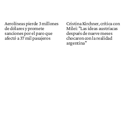
Aerolíneas pierde 3 millones
Cristina Kirchner, crítica con
de dólares y promete
Milei: "Las ideas austríacas
sanciones por el paro que
después de nueve meses
afectó a 37 mil pasajeros
chocaron con la realidad
argentina"