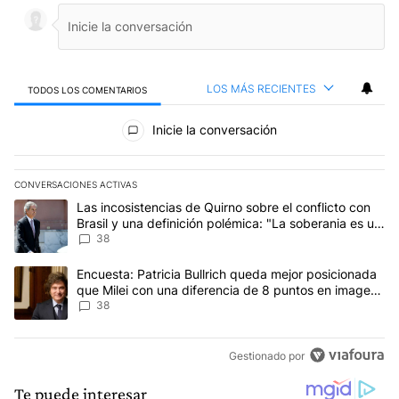
LOS MÁS RECIENTES
TODOS LOS COMENTARIOS
Todos los comentarios
Inicie la conversación
CONVERSACIONES ACTIVAS
Este listado muestra los artículos con más comentarios en los últim
Un artículo de tendencia con el título "Las incosistencias de Quir
Las incosistencias de Quirno sobre el conflicto con
Brasil y una definición polémica: "La soberania es un
concepto antiguo"
38
Un artículo de tendencia con el título "Encuesta: Patricia Bullri
Encuesta: Patricia Bullrich queda mejor posicionada
que Milei con una diferencia de 8 puntos en imagen
negativa
38
Gestionado por