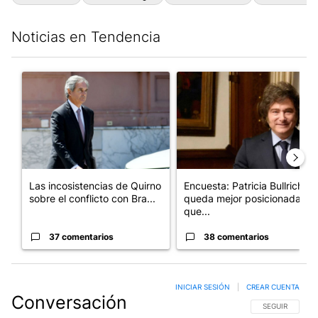
Noticias en Tendencia
Este listado muestra los artículos con más comentarios en los últim
Un artículo de tendencia con el título "Las incosistencias de Qu
Un artículo de tendencia con e
Las incosistencias de Quirno
Encuesta: Patricia Bullrich
sobre el conflicto con Bra...
queda mejor posicionada
que...
37 comentarios
38 comentarios
INICIAR SESIÓN
|
CREAR CUENTA
Conversación
SIGA ESTA CO
SEGUIR