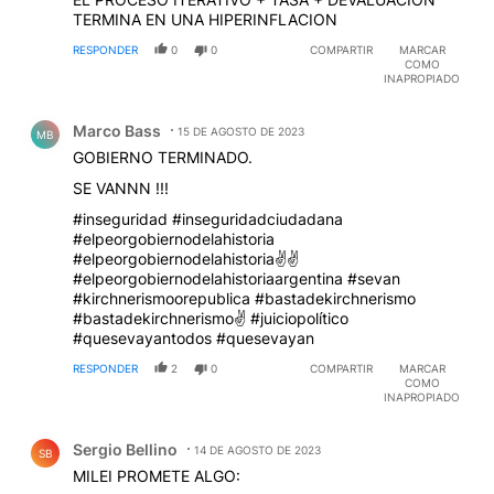
TERMINA EN UNA HIPERINFLACION
RESPONDER
0
0
COMPARTIR
MARCAR
COMO
INAPROPIADO
Comentario de Marco Bass.
Marco Bass
15 DE AGOSTO DE 2023
MB
GOBIERNO TERMINADO.
SE VANNN !!!
#inseguridad #inseguridadciudadana
#elpeorgobiernodelahistoria
#elpeorgobiernodelahistoria✌✌
#elpeorgobiernodelahistoriaargentina #sevan
#kirchnerismoorepublica #bastadekirchnerismo
#bastadekirchnerismo✌ #juiciopolítico
#quesevayantodos #quesevayan
RESPONDER
2
0
COMPARTIR
MARCAR
COMO
INAPROPIADO
Comentario de Sergio Bellino.
Sergio Bellino
14 DE AGOSTO DE 2023
SB
MILEI PROMETE ALGO: