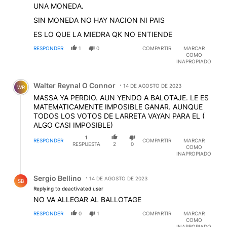
UNA MONEDA.
SIN MONEDA NO HAY NACION NI PAIS
ES LO QUE LA MIEDRA QK NO ENTIENDE
RESPONDER
1
0
COMPARTIR
MARCAR
COMO
INAPROPIADO
Comentario de Walter Reynal O Connor.
Walter Reynal O Connor
14 DE AGOSTO DE 2023
WR
MASSA YA PERDIO. AUN YENDO A BALOTAJE. LE ES
MATEMATICAMENTE IMPOSIBLE GANAR. AUNQUE
TODOS LOS VOTOS DE LARRETA VAYAN PARA EL (
ALGO CASI IMPOSIBLE)
1
RESPONDER
COMPARTIR
MARCAR
RESPUESTA
2
0
COMO
INAPROPIADO
Respuesta de Sergio Bellino.
Sergio Bellino
14 DE AGOSTO DE 2023
SB
Replying to deactivated user
NO VA ALLEGAR AL BALLOTAGE
RESPONDER
0
1
COMPARTIR
MARCAR
COMO
INAPROPIADO