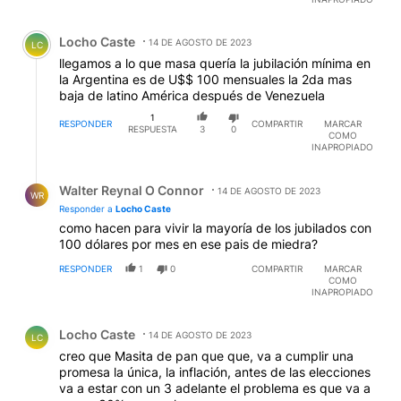
Comentario de Locho Caste.
Locho Caste
14 DE AGOSTO DE 2023
LC
llegamos a lo que masa quería la jubilación mínima en
la Argentina es de U$$ 100 mensuales la 2da mas
baja de latino América después de Venezuela
1
RESPONDER
COMPARTIR
MARCAR
RESPUESTA
3
0
COMO
INAPROPIADO
Respuesta de Walter Reynal O Connor.
Walter Reynal O Connor
14 DE AGOSTO DE 2023
WR
Responder a
Locho Caste
como hacen para vivir la mayoría de los jubilados con
100 dólares por mes en ese pais de miedra?
RESPONDER
1
0
COMPARTIR
MARCAR
COMO
INAPROPIADO
Comentario de Locho Caste.
Locho Caste
14 DE AGOSTO DE 2023
LC
creo que Masita de pan que que, va a cumplir una
promesa la única, la inflación, antes de las elecciones
va a estar con un 3 adelante el problema es que va a