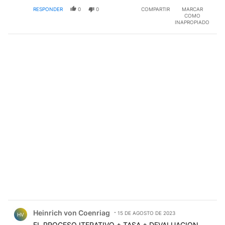
RESPONDER
0
0
COMPARTIR
MARCAR
COMO
INAPROPIADO
Comentario de Heinrich von Coenriag.
Heinrich von Coenriag
15 DE AGOSTO DE 2023
HV
EL PROCESO ITERATIVO + TASA + DEVALUACION