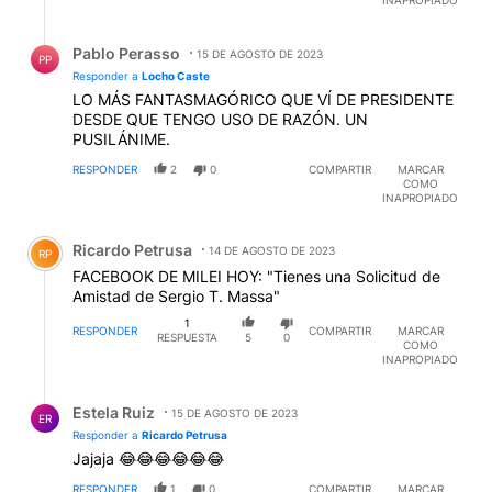
INAPROPIADO
Respuesta de Pablo Perasso.
Pablo Perasso
15 DE AGOSTO DE 2023
PP
Responder a
Locho Caste
LO MÁS FANTASMAGÓRICO QUE VÍ DE PRESIDENTE
DESDE QUE TENGO USO DE RAZÓN. UN
PUSILÁNIME.
RESPONDER
2
0
COMPARTIR
MARCAR
COMO
INAPROPIADO
Comentario de Ricardo Petrusa.
Ricardo Petrusa
14 DE AGOSTO DE 2023
RP
FACEBOOK DE MILEI HOY: "Tienes una Solicitud de
Amistad de Sergio T. Massa"
1
RESPONDER
COMPARTIR
MARCAR
RESPUESTA
5
0
COMO
INAPROPIADO
Respuesta de Estela Ruiz.
Estela Ruiz
15 DE AGOSTO DE 2023
ER
Responder a
Ricardo Petrusa
Jajaja 😂😂😂😂😂😂
RESPONDER
1
0
COMPARTIR
MARCAR