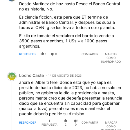
Desde Martinez de hoz hasta Pesce el Banco Central
no es historia, No.
Es ciencia ficcion, esta para que ET termine de
administrar el Banco Central, y despues los suba a
todos al OVNI g se los lleva a todos a otro planeta.
El kilo de tomate el verdulero del barrio lo vende a
3500 pesos argentinos, 1 U$s = a 1000 pesos
argentinos.
RESPONDER
1
0
COMPARTIR
MARCAR
COMO
INAPROPIADO
Comentario de Locho Caste.
Locho Caste
14 DE AGOSTO DE 2023
LC
ahora el Alber ti tere, donde está que yo sepa es
presidente hasta diciembre 2023, no habla no sale en
público, no gobierna le dio la presidencia a masita,
personalmente creo que debería presentar la renuncia
dado que se encuentra sin capacidad para gobernar
(nunca la tuvo) pero ahora es mas manifiesto, el
pueblo debería pedirle su dimisión
1
RESPONDER
COMPARTIR
MARCAR
RESPUESTA
2
0
COMO