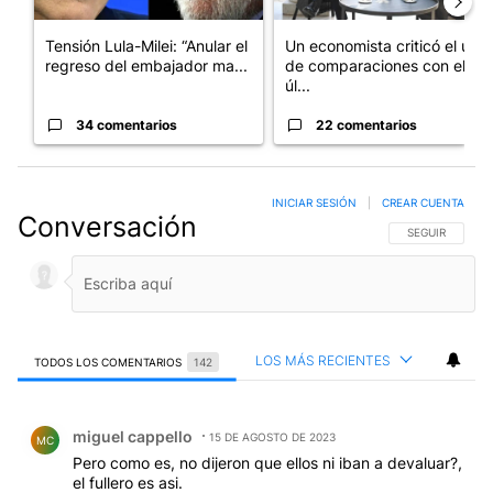
Tensión Lula-Milei: “Anular el
Un economista criticó el uso
regreso del embajador ma...
de comparaciones con el
úl...
34 comentarios
22 comentarios
INICIAR SESIÓN
|
CREAR CUENTA
Conversación
SIGA ESTA CO
SEGUIR
LOS MÁS RECIENTES
TODOS LOS COMENTARIOS
142
Todos los comentarios
Comentario de miguel cappello.
miguel cappello
15 DE AGOSTO DE 2023
MC
Pero como es, no dijeron que ellos ni iban a devaluar?,
el fullero es asi.