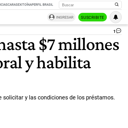
ICIAS
CARAS
EXITOÍNA
PERFIL BRASIL
INGRESAR
SUSCRIBITE
1
Ba
hasta $7 millones
Na
|
Not
ral y habilita
Ar
 solicitar y las condiciones de los préstamos.