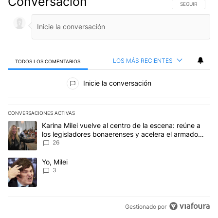
Conversación
SIGA ESTA CO
SEGUIR
LOS MÁS RECIENTES
TODOS LOS COMENTARIOS
Todos los comentarios
Inicie la conversación
CONVERSACIONES ACTIVAS
Este listado muestra los artículos con más comentarios en los últim
Un artículo de tendencia con el título "Karina Milei vuelve al cen
Karina Milei vuelve al centro de la escena: reúne a
los legisladores bonaerenses y acelera el armado
para 2027
26
Un artículo de tendencia con el título "Yo, Milei" con 3 comentarios
Yo, Milei
3
Gestionado por