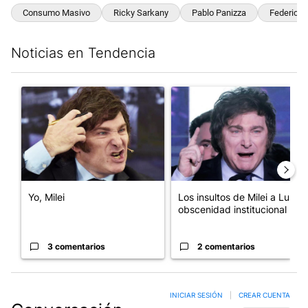
Consumo Masivo
Ricky Sarkany
Pablo Panizza
Federico 
Noticias en Tendencia
Este listado muestra los artículos con más comentarios en los últim
Un artículo de tendencia con el título "Yo, Milei" con 3 comentar
Un artículo de tendencia con el
Yo, Milei
Los insultos de Milei a Lula:
obscenidad institucional
3 comentarios
2 comentarios
INICIAR SESIÓN
|
CREAR CUENTA