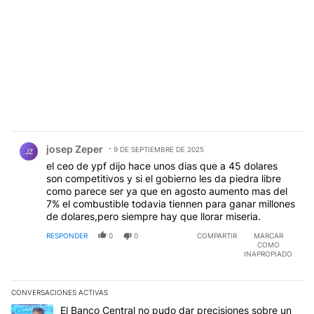
Comentario de josep Zeper.
josep Zeper
9 DE SEPTIEMBRE DE 2025
JZ
el ceo de ypf dijo hace unos dias que a 45 dolares
son competitivos y si el gobierno les da piedra libre
como parece ser ya que en agosto aumento mas del
7% el combustible todavia tiennen para ganar millones
de dolares,pero siempre hay que llorar miseria.
RESPONDER
0
0
COMPARTIR
MARCAR
COMO
INAPROPIADO
CONVERSACIONES ACTIVAS
Este listado muestra los artículos con más comentarios en los últim
Un artículo de tendencia con el título "El Banco Central no pudo 
El Banco Central no pudo dar precisiones sobre un