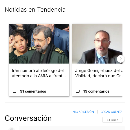
Noticias en Tendencia
Este listado muestra los artículos con más comentarios en los últim
Un artículo de tendencia con el título "Irán nombró al ideólogo
Un artículo de tendencia con e
Irán nombró al ideólogo del
Jorge Gorini, el juez del caso
atentado a la AMIA al frent...
Vialidad, declaró que Cr...
51 comentarios
15 comentarios
INICIAR SESIÓN
|
CREAR CUENTA
Conversación
SIGA ESTA CO
SEGUIR