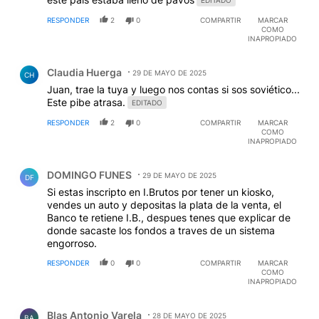
EDITADO
RESPONDER
2
0
COMPARTIR
MARCAR
COMO
INAPROPIADO
Comentario de Claudia Huerga.
Claudia Huerga
29 DE MAYO DE 2025
CH
Juan, trae la tuya y luego nos contas si sos soviético...
Este pibe atrasa.
EDITADO
RESPONDER
2
0
COMPARTIR
MARCAR
COMO
INAPROPIADO
Comentario de DOMINGO FUNES.
DOMINGO FUNES
29 DE MAYO DE 2025
DF
Si estas inscripto en I.Brutos por tener un kiosko,
vendes un auto y depositas la plata de la venta, el
Banco te retiene I.B., despues tenes que explicar de
donde sacaste los fondos a traves de un sistema
engorroso.
RESPONDER
0
0
COMPARTIR
MARCAR
COMO
INAPROPIADO
Comentario de Blas Antonio Varela.
Blas Antonio Varela
28 DE MAYO DE 2025
BA