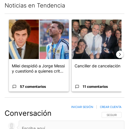
Noticias en Tendencia
Este listado muestra los artículos con más comentarios en los últim
Un artículo de tendencia con el título "Milei despidió a Jorge 
Un artículo de tendencia con e
Milei despidió a Jorge Messi
Canciller de cancelación
y cuestionó a quienes crit...
57 comentarios
11 comentarios
INICIAR SESIÓN
|
CREAR CUENTA
Conversación
SIGA ESTA CO
SEGUIR