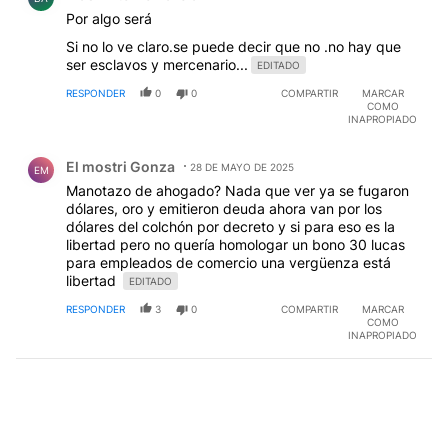
Por algo será
Si no lo ve claro.se puede decir que no .no hay que
ser esclavos y mercenario...
EDITADO
RESPONDER
0
0
COMPARTIR
MARCAR
COMO
INAPROPIADO
Comentario de El mostri Gonza.
El mostri Gonza
28 DE MAYO DE 2025
EM
Manotazo de ahogado? Nada que ver ya se fugaron
dólares, oro y emitieron deuda ahora van por los
dólares del colchón por decreto y si para eso es la
libertad pero no quería homologar un bono 30 lucas
para empleados de comercio una vergüenza está
libertad
EDITADO
RESPONDER
3
0
COMPARTIR
MARCAR
COMO
INAPROPIADO