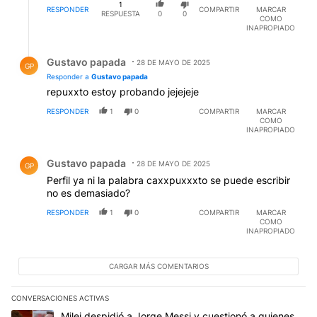
1
RESPONDER
COMPARTIR
MARCAR
RESPUESTA
0
0
COMO
INAPROPIADO
Respuesta de Gustavo papada.
Gustavo papada
28 DE MAYO DE 2025
GP
Responder a
Gustavo papada
repuxxto estoy probando jejejeje
RESPONDER
1
0
COMPARTIR
MARCAR
COMO
INAPROPIADO
Comentario de Gustavo papada.
Gustavo papada
28 DE MAYO DE 2025
GP
Perfil ya ni la palabra caxxpuxxxto se puede escribir
no es demasiado?
RESPONDER
1
0
COMPARTIR
MARCAR
COMO
INAPROPIADO
CARGAR MÁS COMENTARIOS
CONVERSACIONES ACTIVAS
Este listado muestra los artículos con más comentarios en los últim
Un artículo de tendencia con el título "Milei despidió a Jorge Mes
Milei despidió a Jorge Messi y cuestionó a quienes