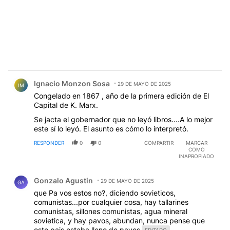
Comentario de Ignacio Monzon Sosa.
Ignacio Monzon Sosa
29 DE MAYO DE 2025
IM
Congelado en 1867 , año de la primera edición de El
Capital de K. Marx.
Se jacta el gobernador que no leyó libros....A lo mejor
este sí lo leyó. El asunto es cómo lo interpretó.
RESPONDER
0
0
COMPARTIR
MARCAR
COMO
INAPROPIADO
Comentario de Gonzalo Agustin.
Gonzalo Agustin
29 DE MAYO DE 2025
GA
que Pa vos estos no?, diciendo sovieticos,
comunistas...por cualquier cosa, hay tallarines
comunistas, sillones comunistas, agua mineral
sovietica, y hay pavos, abundan, nunca pense que
este pais estaba lleno de pavos