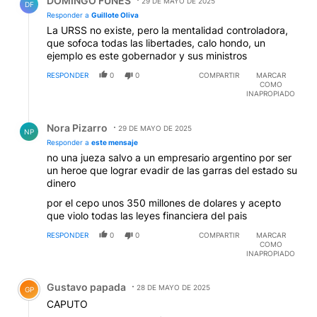
DOMINGO FUNES
29 DE MAYO DE 2025
DF
Responder a
Guillote Oliva
La URSS no existe, pero la mentalidad controladora,
que sofoca todas las libertades, calo hondo, un
ejemplo es este gobernador y sus ministros
RESPONDER
0
0
COMPARTIR
MARCAR
COMO
INAPROPIADO
Respuesta de Nora Pizarro.
Nora Pizarro
29 DE MAYO DE 2025
NP
Responder a
este mensaje
no una jueza salvo a un empresario argentino por ser
un heroe que lograr evadir de las garras del estado su
dinero
por el cepo unos 350 millones de dolares y acepto
que violo todas las leyes financiera del pais
RESPONDER
0
0
COMPARTIR
MARCAR
COMO
INAPROPIADO
Comentario de Gustavo papada.
Gustavo papada
28 DE MAYO DE 2025
GP
CAPUTO