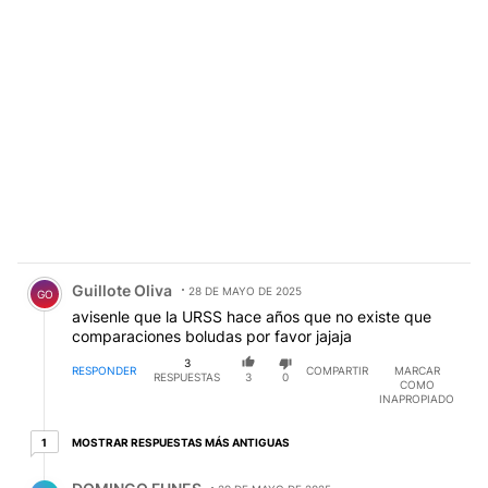
Comentario de Guillote Oliva.
Guillote Oliva
28 DE MAYO DE 2025
GO
avisenle que la URSS hace años que no existe que
comparaciones boludas por favor jajaja
3
RESPONDER
COMPARTIR
MARCAR
RESPUESTAS
3
0
COMO
INAPROPIADO
1 respuesta más antiguas
MOSTRAR RESPUESTAS MÁS ANTIGUAS
1
Respuesta de DOMINGO FUNES.