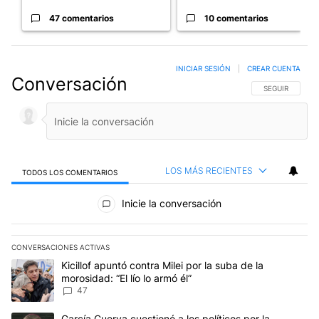
47 comentarios
10 comentarios
INICIAR SESIÓN
|
CREAR CUENTA
Conversación
SIGA ESTA CO
SEGUIR
LOS MÁS RECIENTES
TODOS LOS COMENTARIOS
Todos los comentarios
Inicie la conversación
CONVERSACIONES ACTIVAS
Este listado muestra los artículos con más comentarios en los últim
Un artículo de tendencia con el título "Kicillof apuntó contra Milei 
Kicillof apuntó contra Milei por la suba de la
morosidad: “El lío lo armó él”
47
Un artículo de tendencia con el título "García Cuerva cuestionó a 
García Cuerva cuestionó a los políticos por la