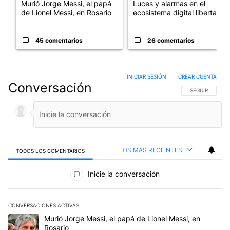
Murió Jorge Messi, el papá
Luces y alarmas en el
de Lionel Messi, en Rosario
ecosistema digital libertario
45 comentarios
26 comentarios
INICIAR SESIÓN
|
CREAR CUENTA
Conversación
SIGA ESTA CO
SEGUIR
LOS MÁS RECIENTES
TODOS LOS COMENTARIOS
Todos los comentarios
Inicie la conversación
CONVERSACIONES ACTIVAS
Este listado muestra los artículos con más comentarios en los últim
Un artículo de tendencia con el título "Murió Jorge Messi, el papá
Murió Jorge Messi, el papá de Lionel Messi, en
Rosario