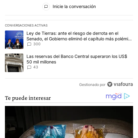
Todos los comentarios
Inicie la conversación
CONVERSACIONES ACTIVAS
Este listado muestra los artículos con más comentarios en los últim
Un artículo de tendencia con el título "Ley de Tierras: ante el ri
Ley de Tierras: ante el riesgo de derrota en el
Senado, el Gobierno eliminó el capítulo más polémico
del proyecto
300
Un artículo de tendencia con el título "Las reservas del Banco Ce
Las reservas del Banco Central superaron los US$
50 mil millones
43
Gestionado por