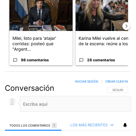
Milei, listo para 'atajar'
Karina Milei vuelve al centro
corridas: posteó que
de la escena: reúne a los...
"Argent...
98 comentarios
28 comentarios
INICIAR SESIÓN
|
CREAR CUENTA
Conversación
SIGA ESTA CO
SEGUIR
LOS MÁS RECIENTES
TODOS LOS COMENTARIOS
1
Todos los comentarios