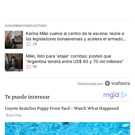
CONVERSACIONES ACTIVAS
Este listado muestra los artículos con más comentarios en los últim
Un artículo de tendencia con el título "Karina Milei vuelve al cen
Karina Milei vuelve al centro de la escena: reúne a
los legisladores bonaerenses y acelera el armado
para 2027
28
Un artículo de tendencia con el título "Milei, listo para 'atajar' 
Milei, listo para 'atajar' corridas: posteó que
"Argentina tendrá entre US$ 60 y 70 mil millones"
98
Gestionado por