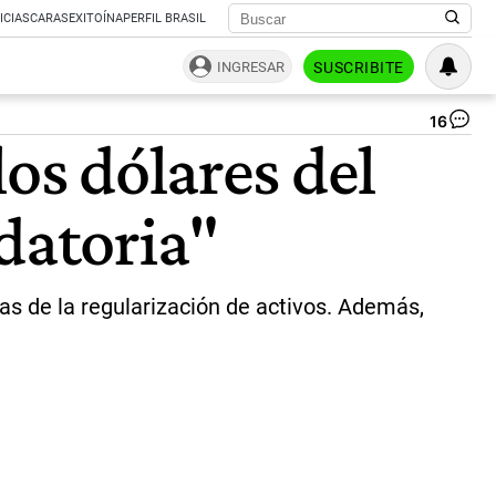
ICIAS
CARAS
EXITOÍNA
PERFIL BRASIL
INGRESAR
SUSCRIBITE
16
Lu
os dólares del
Ca
min
de
datoria"
ec
|
Ag
Bl
as de la regularización de activos. Además,