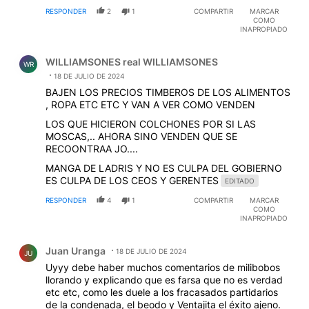
RESPONDER
2
1
COMPARTIR
MARCAR
COMO
INAPROPIADO
Comentario de WILLIAMSONES real WILLIAMSONES.
WILLIAMSONES real WILLIAMSONES
WR
18 DE JULIO DE 2024
BAJEN LOS PRECIOS TIMBEROS DE LOS ALIMENTOS
, ROPA ETC ETC Y VAN A VER COMO VENDEN
LOS QUE HICIERON COLCHONES POR SI LAS
MOSCAS,.. AHORA SINO VENDEN QUE SE
RECOONTRAA JO....
MANGA DE LADRIS Y NO ES CULPA DEL GOBIERNO
ES CULPA DE LOS CEOS Y GERENTES
EDITADO
RESPONDER
4
1
COMPARTIR
MARCAR
COMO
INAPROPIADO
Comentario de Juan Uranga.
Juan Uranga
18 DE JULIO DE 2024
JU
Uyyy debe haber muchos comentarios de milibobos
llorando y explicando que es farsa que no es verdad
etc etc, como les duele a los fracasados partidarios
de la condenada, el beodo y Ventajita el éxito ajeno.