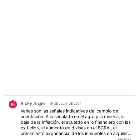
Comentario de Ricky Argie.
Ricky Argie
19 DE JULIO DE 2024
RA
Varias son las señales indicativas del cambio de
orientación. A lo señalado en el agro y la minería, la
baja de la inflación, el acuerdo en lo financiero con las
ex Leliqs, el aumento de divisas en el BCRA., el
crecimiento exponencial de los inmuebles en alquiler y
la no emisión indiscriminada de billetes, se le deberá
Leer mas