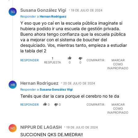
Respuesta de Susana González Vigi.
Susana González Vigi
19 DE JULIO DE 2024
SG
Responder a
Hernan Rodriguez
Y eso que yo caí en la escuela pública imaginate si
hubiera podido ir una escuela de gestión privada.
Bueno ahora tengo confianza que la escuela pública
va a mejorar con el sistema de boucher del
desquiciado. Vos, mientras tanto, empieza a estudiar
la tabla del 2
1
RESPONDER
COMPARTIR
MARCAR
RESPUESTA
0
0
COMO
INAPROPIADO
Respuesta de Hernan Rodriguez.
Hernan Rodriguez
20 DE JULIO DE 2024
HR
Responder a
Susana González Vigi
Tenés que dar la cara porque el cerebro no te da
RESPONDER
0
0
COMPARTIR
MARCAR
COMO
INAPROPIADO
Comentario de NIPPUR DE LAGASH.
NIPPUR DE LAGASH
19 DE JULIO DE 2024
ND
SUCCIONEN QKS DE.MIEDRA!!