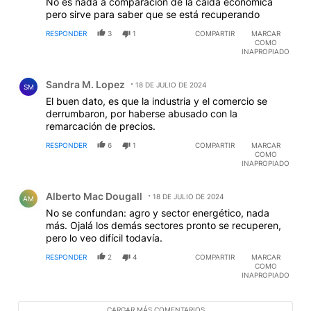
No es nada a comparación de la caída económica
pero sirve para saber que se está recuperando
RESPONDER
3
1
COMPARTIR
MARCAR
COMO
INAPROPIADO
Comentario de Sandra M. Lopez.
Sandra M. Lopez
18 DE JULIO DE 2024
SM
El buen dato, es que la industria y el comercio se
derrumbaron, por haberse abusado con la
remarcación de precios.
RESPONDER
6
1
COMPARTIR
MARCAR
COMO
INAPROPIADO
Comentario de Alberto Mac Dougall.
Alberto Mac Dougall
18 DE JULIO DE 2024
AM
No se confundan: agro y sector energético, nada
más. Ojalá los demás sectores pronto se recuperen,
pero lo veo difícil todavía.
RESPONDER
2
4
COMPARTIR
MARCAR
COMO
INAPROPIADO
CARGAR MÁS COMENTARIOS