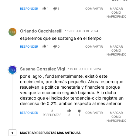
sumar el aumento del empleo con el cambio (aunque
RESPONDER
1
1
COMPARTIR
MARCAR
reducido) que generará la ley laboral y el impulso en
COMO
la compraventa de inmuebles por el blanqueo en
INAPROPIADO
marcha. Hay una luz al fondo del camino. Y sería un
Comentario de Orlando Cacchiarelli.
farol gigante si se les diera publicidad oficial a los
Orlando Cacchiarelli
medios, cosa que hoy no sucede y se nota en el
19 DE JULIO DE 2024
OC
periodismo.
esperemos que se sostenga en el tiempo
RESPONDER
1
0
COMPARTIR
MARCAR
COMO
INAPROPIADO
Comentario de Susana González Vigi.
Susana González Vigi
19 DE JULIO DE 2024
SG
por el agro , fundamentalmente, existió este
crecimiento, por demàs pequeño. Ahora espero que
resuelvan la política monetaria y financiera porque
veo que la economìa seguirá bajando. A lo dicho
destaco que el indicador tendencia-ciclo registra un
descenso de 0,2%, ambos respecto al mes anterior
3
RESPONDER
COMPARTIR
MARCAR
RESPUESTAS
3
1
COMO
INAPROPIADO
1 respuesta más antiguas
MOSTRAR RESPUESTAS MÁS ANTIGUAS
1