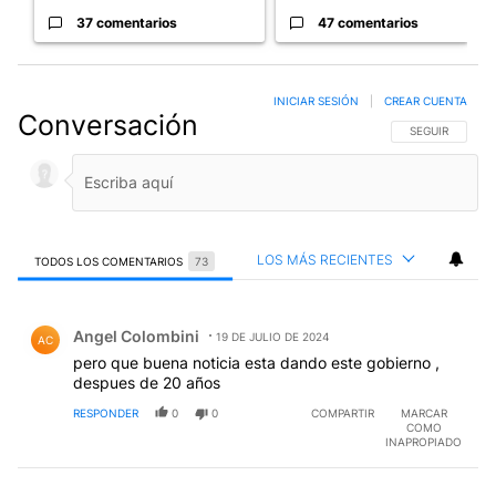
37 comentarios
47 comentarios
INICIAR SESIÓN
|
CREAR CUENTA
Conversación
SIGA ESTA CO
SEGUIR
LOS MÁS RECIENTES
TODOS LOS COMENTARIOS
73
Todos los comentarios
Comentario de Angel Colombini.
Angel Colombini
19 DE JULIO DE 2024
AC
pero que buena noticia esta dando este gobierno ,
despues de 20 años
RESPONDER
0
0
COMPARTIR
MARCAR
COMO
INAPROPIADO