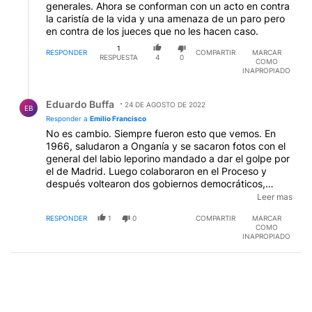
generales. Ahora se conforman con un acto en contra
la caristía de la vida y una amenaza de un paro pero
en contra de los jueces que no les hacen caso.
1
RESPONDER
COMPARTIR
MARCAR
RESPUESTA
4
0
COMO
INAPROPIADO
Respuesta de Eduardo Buffa.
Eduardo Buffa
24 DE AGOSTO DE 2022
EB
Responder a
Emilio Francisco
No es cambio. Siempre fueron esto que vemos. En
1966, saludaron a Onganía y se sacaron fotos con el
general del labio leporino mandado a dar el golpe por
el de Madrid. Luego colaboraron en el Proceso y
después voltearon dos gobiernos democráticos,
"respetando" el de Macri por orden de la señora. Son
Leer mas
el brazo armado del PJ desde 1945, y están para lo
RESPONDER
1
0
COMPARTIR
MARCAR
que sea menester.
COMO
INAPROPIADO