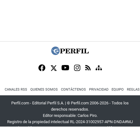
CANALES RSS
QUIENES SOMOS
CONTÁCTENOS
PRIVACIDAD
EQUIPO
REGLAS
Perfil.com - Editorial Perfil S.A.
| © Perfil.com 2006-2026 - Todos los
derechos reservados.
Editor responsable: Carlos Piro.
Registro de la propiedad intelectual RL-2024-31002957-APN-DNDA#MJ
Dirección:
California 2715
,
C1289ABI
,
CABA, Argentina
| Teléfono:
+54 9 11
3453 4567
| E-mail:
atencion@perfil.com