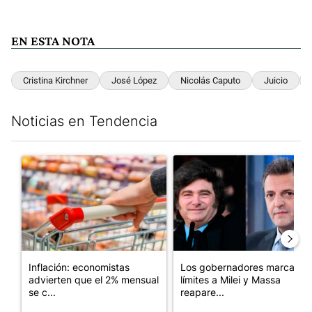
EN ESTA NOTA
Cristina Kirchner
José López
Nicolás Caputo
Juicio
Noticias en Tendencia
Este listado muestra los artículos con más comentarios en los últim
Un artículo de tendencia con el título "Inflación: economistas a
Un artículo de tendencia con e
Inflación: economistas
Los gobernadores marcan
advierten que el 2% mensual
límites a Milei y Massa
se c...
reapare...