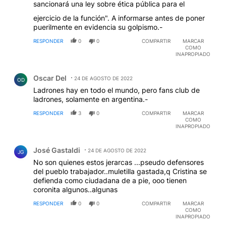
sancionará una ley sobre ética pública para el
ejercicio de la función". A informarse antes de poner
puerilmente en evidencia su golpismo.-
RESPONDER
0
0
COMPARTIR
MARCAR
COMO
INAPROPIADO
Comentario de Oscar Del.
Oscar Del
24 DE AGOSTO DE 2022
OD
Ladrones hay en todo el mundo, pero fans club de
ladrones, solamente en argentina.-
RESPONDER
3
0
COMPARTIR
MARCAR
COMO
INAPROPIADO
Comentario de José Gastaldi.
José Gastaldi
24 DE AGOSTO DE 2022
JG
No son quienes estos jerarcas ...pseudo defensores
del pueblo trabajador..muletilla gastada,q Cristina se
defienda como ciudadana de a pie, ooo tienen
coronita algunos..algunas
RESPONDER
0
0
COMPARTIR
MARCAR
COMO
INAPROPIADO