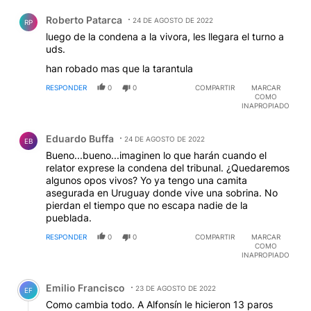
Comentario de Roberto Patarca.
Roberto Patarca
24 DE AGOSTO DE 2022
RP
luego de la condena a la vivora, les llegara el turno a
uds.
han robado mas que la tarantula
RESPONDER
0
0
COMPARTIR
MARCAR
COMO
INAPROPIADO
Comentario de Eduardo Buffa.
Eduardo Buffa
24 DE AGOSTO DE 2022
EB
Bueno...bueno...imaginen lo que harán cuando el
relator exprese la condena del tribunal. ¿Quedaremos
algunos opos vivos? Yo ya tengo una camita
asegurada en Uruguay donde vive una sobrina. No
pierdan el tiempo que no escapa nadie de la
pueblada.
RESPONDER
0
0
COMPARTIR
MARCAR
COMO
INAPROPIADO
Comentario de Emilio Francisco.
Emilio Francisco
23 DE AGOSTO DE 2022
EF
Como cambia todo. A Alfonsín le hicieron 13 paros