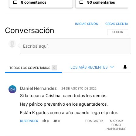
8 comentarios
90 comentarios
INICIAR SESIÓN
|
CREAR CUENTA
Conversación
SIGA ESTA CO
SEGUIR
LOS MÁS RECIENTES
TODOS LOS COMENTARIOS
9
Todos los comentarios
Comentario de Daniel Hernandez.
Daniel Hernandez
24 DE AGOSTO DE 2022
DH
Si la tocan a Cristina, caen todos los demás.
Hay pánico preventivo en los aguantaderos.
Están K gadcs como araña cuando llega el pintor.
RESPONDER
0
0
COMPARTIR
MARCAR
COMO
INAPROPIADO