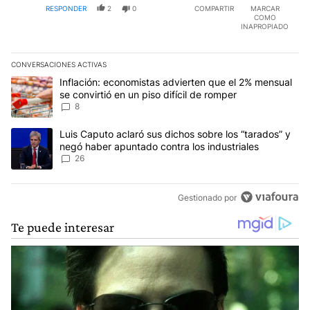
RESPONDER
2
0
COMPARTIR
MARCAR
COMO
INAPROPIADO
CONVERSACIONES ACTIVAS
Este listado muestra los artículos con más comentarios en los últim
Un artículo de tendencia con el título "Inflación: economistas advi
Inflación: economistas advierten que el 2% mensual
se convirtió en un piso difícil de romper
8
Un artículo de tendencia con el título "Luis Caputo aclaró sus dic
Luis Caputo aclaró sus dichos sobre los “tarados” y
negó haber apuntado contra los industriales
26
Gestionado por