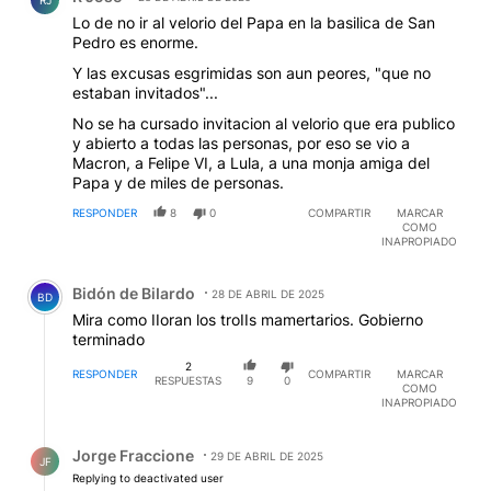
RJ
Lo de no ir al velorio del Papa en la basilica de San
Pedro es enorme.
Y las excusas esgrimidas son aun peores, "que no
estaban invitados"...
No se ha cursado invitacion al velorio que era publico
y abierto a todas las personas, por eso se vio a
Macron, a Felipe VI, a Lula, a una monja amiga del
Papa y de miles de personas.
RESPONDER
8
0
COMPARTIR
MARCAR
COMO
INAPROPIADO
Comentario de Bidón de BiIardo.
Bidón de BiIardo
28 DE ABRIL DE 2025
BD
Mira como IIoran los troIIs mamertarios. Gobierno
terminado
2
RESPONDER
COMPARTIR
MARCAR
RESPUESTAS
9
0
COMO
INAPROPIADO
Respuesta de Jorge Fraccione.
Jorge Fraccione
29 DE ABRIL DE 2025
JF
Replying to deactivated user