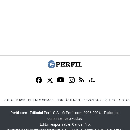
CANALES RSS
QUIENES SOMOS
CONTÁCTENOS
PRIVACIDAD
EQUIPO
REGLAS
Perfil.com - Editorial Perfil S.A.
| © Perfil.com 2006-2026 - Todos los
derechos reservados.
Editor responsable: Carlos Piro.