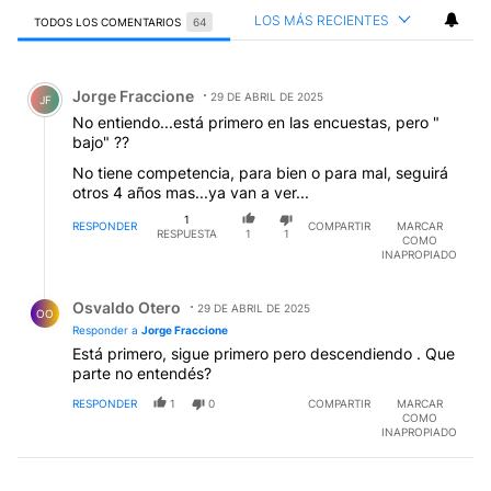
LOS MÁS RECIENTES
TODOS LOS COMENTARIOS
64
Todos los comentarios
Comentario de Jorge Fraccione.
Jorge Fraccione
29 DE ABRIL DE 2025
JF
No entiendo...está primero en las encuestas, pero "
bajo" ??
No tiene competencia, para bien o para mal, seguirá
otros 4 años mas...ya van a ver...
1
RESPONDER
COMPARTIR
MARCAR
RESPUESTA
1
1
COMO
INAPROPIADO
Respuesta de Osvaldo Otero.
Osvaldo Otero
29 DE ABRIL DE 2025
OO
Responder a
Jorge Fraccione
Está primero, sigue primero pero descendiendo . Que
parte no entendés?
RESPONDER
1
0
COMPARTIR
MARCAR
COMO
INAPROPIADO