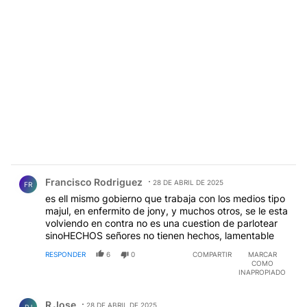
Comentario de Francisco Rodriguez.
Francisco Rodriguez
28 DE ABRIL DE 2025
FR
es ell mismo gobierno que trabaja con los medios tipo
majul, en enfermito de jony, y muchos otros, se le esta
volviendo en contra no es una cuestion de parlotear
sinoHECHOS señores no tienen hechos, lamentable
RESPONDER
6
0
COMPARTIR
MARCAR
COMO
INAPROPIADO
Comentario de R Jose.
R Jose
28 DE ABRIL DE 2025