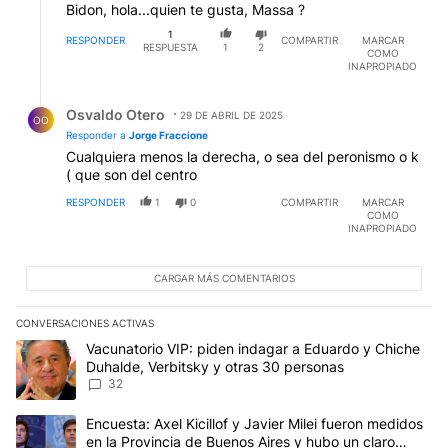
Bidon, hola...quien te gusta, Massa ?
1
RESPONDER
COMPARTIR
MARCAR
RESPUESTA
1
2
COMO
INAPROPIADO
Respuesta de Osvaldo Otero.
Osvaldo Otero
29 DE ABRIL DE 2025
OO
Responder a
Jorge Fraccione
Cualquiera menos la derecha, o sea del peronismo o k
( que son del centro
RESPONDER
1
0
COMPARTIR
MARCAR
COMO
INAPROPIADO
CARGAR MÁS COMENTARIOS
CONVERSACIONES ACTIVAS
Este listado muestra los artículos con más comentarios en los últim
Un artículo de tendencia con el título "Vacunatorio VIP: piden in
Vacunatorio VIP: piden indagar a Eduardo y Chiche
Duhalde, Verbitsky y otras 30 personas
32
Un artículo de tendencia con el título "Encuesta: Axel Kicillof y 
Encuesta: Axel Kicillof y Javier Milei fueron medidos
en la Provincia de Buenos Aires y hubo un claro