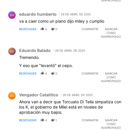
INAPROPIADO
Comentario de eduardo humberto.
eduardo humberto
29 DE ABRIL DE 2025
EH
va a caer como un piano dijo miley y cumplio
RESPONDER
4
0
COMPARTIR
MARCAR
COMO
INAPROPIADO
Comentario de Eduardo Balado.
Eduardo Balado
28 DE ABRIL DE 2025
EB
Tremendo.
Y eso que "levantó" el cepo.
RESPONDER
4
0
COMPARTIR
MARCAR
COMO
INAPROPIADO
Comentario de Vengador Catalitico.
Vengador Catalitico
28 DE ABRIL DE 2025
VC
Ahora van a decir que Torcuato Di Tella simpatiza con
los K, el gobierno de Milei está en niveles de
aprobación muy bajos.
RESPONDER
4
1
COMPARTIR
MARCAR
COMO
INAPROPIADO