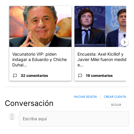
Este listado muestra los artículos con más comentarios en los últim
Un artículo de tendencia con el título "Vacunatorio VIP: piden
Un artículo de tendencia con e
Vacunatorio VIP: piden
Encuesta: Axel Kicillof y
indagar a Eduardo y Chiche
Javier Milei fueron medidos
Duhal...
e...
32 comentarios
19 comentarios
INICIAR SESIÓN
|
CREAR CUENTA
Conversación
SIGA ESTA CO
SEGUIR