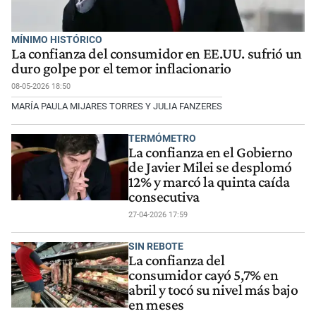
MÍNIMO HISTÓRICO
La confianza del consumidor en EE.UU. sufrió un
duro golpe por el temor inflacionario
08-05-2026 18:50
MARÍA PAULA MIJARES TORRES Y JULIA FANZERES
TERMÓMETRO
La confianza en el Gobierno
de Javier Milei se desplomó
12% y marcó la quinta caída
consecutiva
27-04-2026 17:59
SIN REBOTE
La confianza del
consumidor cayó 5,7% en
abril y tocó su nivel más bajo
en meses