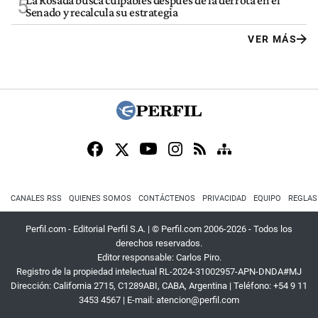
La Rosada busca culpables después de la derrota en el
5
Senado y recalcula su estrategia
VER MÁS
CANALES RSS
QUIENES SOMOS
CONTÁCTENOS
PRIVACIDAD
EQUIPO
REGLAS
Perfil.com - Editorial Perfil S.A.
| © Perfil.com 2006-2026 - Todos los
derechos reservados.
Editor responsable: Carlos Piro.
Registro de la propiedad intelectual RL-2024-31002957-APN-DNDA#MJ
Dirección:
California 2715
,
C1289ABI
,
CABA, Argentina
| Teléfono:
+54 9 11
3453 4567
| E-mail:
atencion@perfil.com