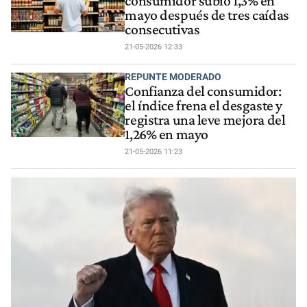
consumidor subió 1,3% en
mayo después de tres caídas
consecutivas
21-05-2026 12:33
REPUNTE MODERADO
Confianza del consumidor:
el índice frena el desgaste y
registra una leve mejora del
1,26% en mayo
21-05-2026 11:23