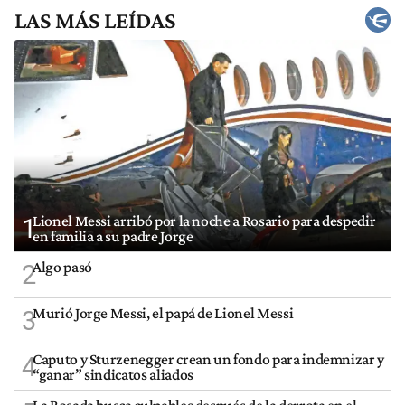
LAS MÁS LEÍDAS
Lionel Messi arribó por la noche a Rosario para despedir
1
en familia a su padre Jorge
Algo pasó
2
Murió Jorge Messi, el papá de Lionel Messi
3
Caputo y Sturzenegger crean un fondo para indemnizar y
4
“ganar” sindicatos aliados