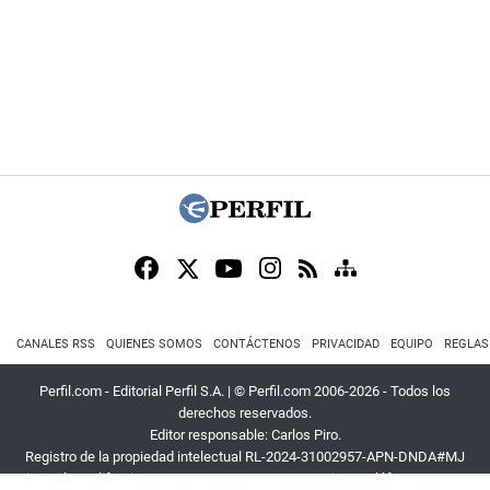
CANALES RSS
QUIENES SOMOS
CONTÁCTENOS
PRIVACIDAD
EQUIPO
REGLAS
Perfil.com - Editorial Perfil S.A.
| © Perfil.com 2006-2026 - Todos los
derechos reservados.
Editor responsable: Carlos Piro.
Registro de la propiedad intelectual RL-2024-31002957-APN-DNDA#MJ
Dirección:
California 2715
,
C1289ABI
,
CABA, Argentina
| Teléfono:
+54 9 11