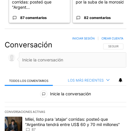
corridas: posteó que
por la suba de la morosida...
"Argent...
87 comentarios
82 comentarios
INICIAR SESIÓN
|
CREAR CUENTA
Conversación
SIGA ESTA CO
SEGUIR
LOS MÁS RECIENTES
TODOS LOS COMENTARIOS
Todos los comentarios
Inicie la conversación
CONVERSACIONES ACTIVAS
Este listado muestra los artículos con más comentarios en los últim
Un artículo de tendencia con el título "Milei, listo para 'atajar' c
Milei, listo para 'atajar' corridas: posteó que
"Argentina tendrá entre US$ 60 y 70 mil millones"
87