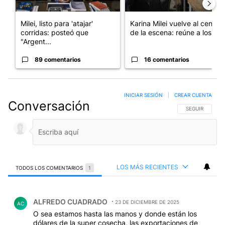
Milei, listo para 'atajar'
Karina Milei vuelve al centro
corridas: posteó que
de la escena: reúne a los...
"Argent...
89 comentarios
16 comentarios
INICIAR SESIÓN
|
CREAR CUENTA
Conversación
SIGA ESTA CO
SEGUIR
LOS MÁS RECIENTES
TODOS LOS COMENTARIOS
1
Todos los comentarios
Comentario de ALFREDO CUADRADO.
ALFREDO CUADRADO
23 DE DICIEMBRE DE 2025
AC
O sea estamos hasta las manos y donde están los
dólares de la super cosecha, las exportaciones de