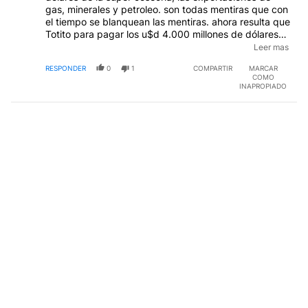
gas, minerales y petroleo. son todas mentiras que con
el tiempo se blanquean las mentiras. ahora resulta que
Totito para pagar los u$d 4.000 millones de dólares
de deudas no recurre a la banca extranjera, quiere
Leer mas
disminuir la exposición de deudas. MENTIRA, sabés
RESPONDER
0
1
COMPARTIR
MARCAR
por que lo hace, por que ya sondeo el mercado y no
COMO
le prestan un mango, le tienen picado el boleto. Los
INAPROPIADO
u$d 1.000 que consiguió fueron a 9,25% de tasa,
Paragualy, Chile, Brasil, Uruguay y Perú consiguen al
3-3,5 %. Tres veces menos que el banana de
Jamoncito.