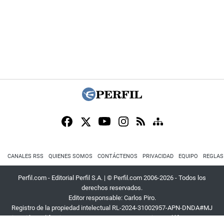
CANALES RSS
QUIENES SOMOS
CONTÁCTENOS
PRIVACIDAD
EQUIPO
REGLAS
Perfil.com - Editorial Perfil S.A.
| © Perfil.com 2006-2026 - Todos los
derechos reservados.
Editor responsable: Carlos Piro.
Registro de la propiedad intelectual RL-2024-31002957-APN-DNDA#MJ
Dirección:
California 2715
,
C1289ABI
,
CABA, Argentina
| Teléfono:
+54 9 11