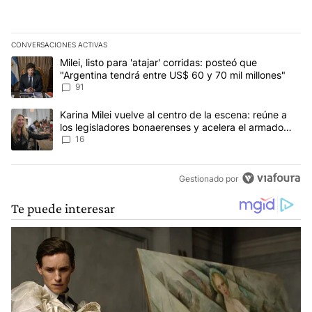
CONVERSACIONES ACTIVAS
Este listado muestra los artículos con más comentarios en los últim
Un artículo de tendencia con el título "Milei, listo para 'atajar' c
Milei, listo para 'atajar' corridas: posteó que
"Argentina tendrá entre US$ 60 y 70 mil millones"
91
Un artículo de tendencia con el título "Karina Milei vuelve al cen
Karina Milei vuelve al centro de la escena: reúne a
los legisladores bonaerenses y acelera el armado
para 2027
16
Gestionado por