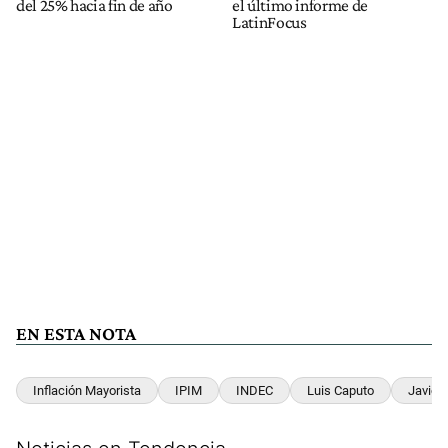
del 25% hacia fin de año
el último informe de
LatinFocus
EN ESTA NOTA
Inflación Mayorista
IPIM
INDEC
Luis Caputo
Javier 