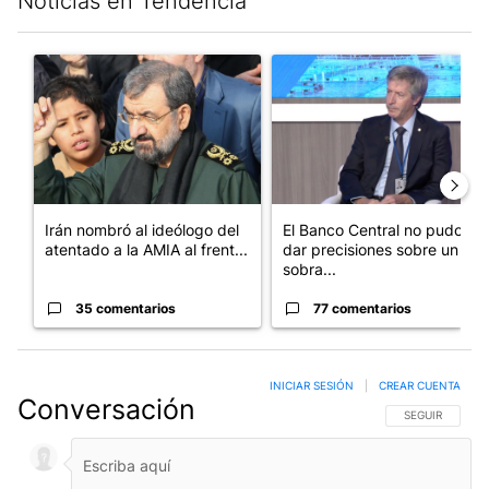
Noticias en Tendencia
Este listado muestra los artículos con más comentarios en los últim
Un artículo de tendencia con el título "Irán nombró al ideólog
Un artículo de tendencia con e
Irán nombró al ideólogo del
El Banco Central no pudo
atentado a la AMIA al frent...
dar precisiones sobre un
sobra...
35 comentarios
77 comentarios
INICIAR SESIÓN
|
CREAR CUENTA
Conversación
SIGA ESTA CO
SEGUIR