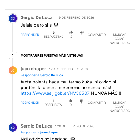
Comentario de Sergio De Luca.
Sergio De Luca
19 DE FEBRERO DE 2026
SD
Jajaja claro si si 🤡
6
RESPONDER
COMPARTIR
MARCAR
RESPUESTAS
2
1
COMO
INAPROPIADO
4 respuestas más antiguas
MOSTRAR RESPUESTAS MÁS ANTIGUAS
4
Respuesta de juan choper.
juan choper
20 DE FEBRERO DE 2026
JC
Responder a
Sergio De Luca
tanta polenta hace mal termo kuka. ni olvido ni
perdón! kirchnerismo/peronismo nunca más!
https://www.saij.gob.ar/NV36507
NUNCA MÁS!!!!
1
RESPONDER
COMPARTIR
MARCAR
RESPUESTA
0
0
COMO
INAPROPIADO
Respuesta de Sergio De Luca.
Sergio De Luca
20 DE FEBRERO DE 2026
SD
Responder a
juan choper
Ndi odvido ndi pedond, 🤡