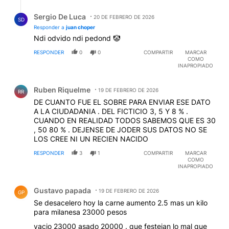
Respuesta de Sergio De Luca.
Sergio De Luca
20 DE FEBRERO DE 2026
SD
Responder a
juan choper
Ndi odvido ndi pedond 🤡
RESPONDER
0
0
COMPARTIR
MARCAR
COMO
INAPROPIADO
Comentario de Ruben Riquelme.
Ruben Riquelme
19 DE FEBRERO DE 2026
RR
DE CUANTO FUE EL SOBRE PARA ENVIAR ESE DATO
A LA CIUDADANIA . DEL FICTICIO 3, 5 Y 8 % .
CUANDO EN REALIDAD TODOS SABEMOS QUE ES 30
, 50 80 % . DEJENSE DE JODER SUS DATOS NO SE
LOS CREE NI UN RECIEN NACIDO
RESPONDER
3
1
COMPARTIR
MARCAR
COMO
INAPROPIADO
Comentario de Gustavo papada.
Gustavo papada
19 DE FEBRERO DE 2026
GP
Se desacelero hoy la carne aumento 2.5 mas un kilo
para milanesa 23000 pesos
vacio 23000 asado 20000 . que festejan lo mal que