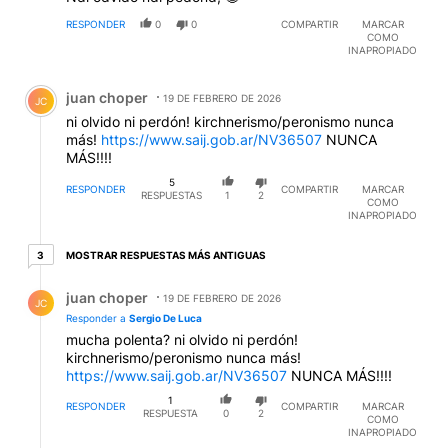
RESPONDER
0
0
COMPARTIR
MARCAR
COMO
INAPROPIADO
Comentario de juan choper.
juan choper
19 DE FEBRERO DE 2026
JC
ni olvido ni perdón! kirchnerismo/peronismo nunca
más!
https://www.saij.gob.ar/NV36507
NUNCA
MÁS!!!!
5
RESPONDER
COMPARTIR
MARCAR
RESPUESTAS
1
2
COMO
INAPROPIADO
3 respuestas más antiguas
MOSTRAR RESPUESTAS MÁS ANTIGUAS
3
Respuesta de juan choper.
juan choper
19 DE FEBRERO DE 2026
JC
Responder a
Sergio De Luca
mucha polenta? ni olvido ni perdón!
kirchnerismo/peronismo nunca más!
https://www.saij.gob.ar/NV36507
NUNCA MÁS!!!!
1
RESPONDER
COMPARTIR
MARCAR
RESPUESTA
0
2
COMO
INAPROPIADO