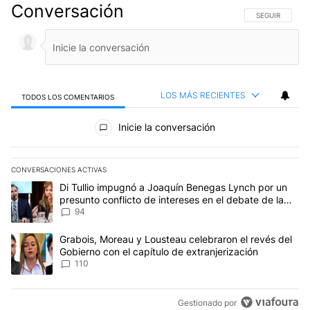
Conversación
SIGA ESTA CO
SEGUIR
LOS MÁS RECIENTES
TODOS LOS COMENTARIOS
Todos los comentarios
Inicie la conversación
CONVERSACIONES ACTIVAS
Este listado muestra los artículos con más comentarios en los últim
Un artículo de tendencia con el título "Di Tullio impugnó a Joaqu
Di Tullio impugnó a Joaquín Benegas Lynch por un
presunto conflicto de intereses en el debate de la
Ley de Tierras
94
Un artículo de tendencia con el título "Grabois, Moreau y Lousteau
Grabois, Moreau y Lousteau celebraron el revés del
Gobierno con el capítulo de extranjerización
110
Gestionado por