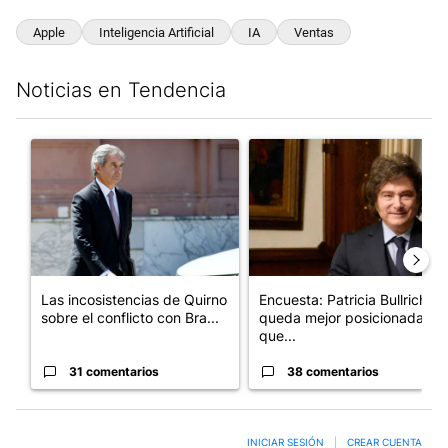
Apple
Inteligencia Artificial
IA
Ventas
Noticias en Tendencia
Este listado muestra los artículos con más comentarios en los últim
Un artículo de tendencia con el título "Las incosistencias de Qu
Un artículo de tendencia con e
Las incosistencias de Quirno
Encuesta: Patricia Bullrich
sobre el conflicto con Bra...
queda mejor posicionada
que...
31 comentarios
38 comentarios
INICIAR SESIÓN
|
CREAR CUENTA