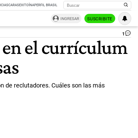
ICIAS
CARAS
EXITOÍNA
PERFIL BRASIL
INGRESAR
SUSCRIBITE
1
Per
 en el currículum
pro
en
el
sas
CV
|
Fre
ión de reclutadores. Cuáles son las más