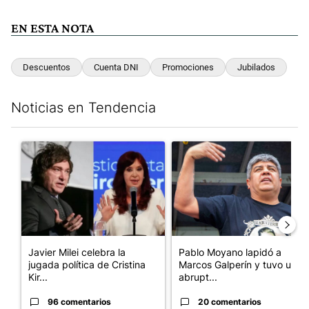
EN ESTA NOTA
Descuentos
Cuenta DNI
Promociones
Jubilados
Noticias en Tendencia
Este listado muestra los artículos con más comentarios en los últim
Un artículo de tendencia con el título "Javier Milei celebra la 
Un artículo de tendencia con 
Javier Milei celebra la
Pablo Moyano lapidó a
jugada política de Cristina
Marcos Galperín y tuvo una
Kir...
abrupt...
96 comentarios
20 comentarios