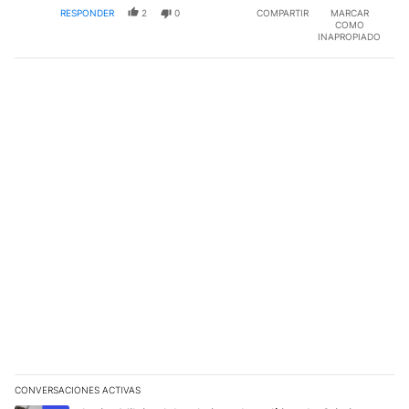
RESPONDER
2
0
COMPARTIR
MARCAR
COMO
INAPROPIADO
CONVERSACIONES ACTIVAS
Este listado muestra los artículos con más comentarios en los últim