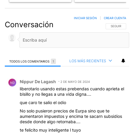
INICIAR SESIÓN
|
CREAR CUENTA
Conversación
SIGA ESTA CO
SEGUIR
LOS MÁS RECIENTES
TODOS LOS COMENTARIOS
1
Todos los comentarios
Comentario de Nippur De Lagash.
Nippur De Lagash
2 DE MAYO DE 2024
ND
liberotario usando estas prebendas cuando aprieta el
blsillo y no llegas a una vida digna....
que caro te salio el odio
No solo pusieron precios de Eurpa sino que te
aumentaron impuestos y encima te sacarn subsidios
desde donde algo retornaba....
te felicito muy inteligente l tuyo