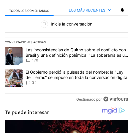
LOS MÁS RECIENTES
TODOS LOS COMENTARIOS
Todos los comentarios
Inicie la conversación
CONVERSACIONES ACTIVAS
Este listado muestra los artículos con más comentarios en los últim
Un artículo de tendencia con el título "Las inconsistencias de Qui
Las inconsistencias de Quirno sobre el conflicto con
Brasil y una definición polémica: "La soberanía es un
concepto antiguo"
170
Un artículo de tendencia con el título "El Gobierno perdió la puls
El Gobierno perdió la pulseada del nombre: la "Ley
de Tierras" se impuso en toda la conversación digital
34
Gestionado por