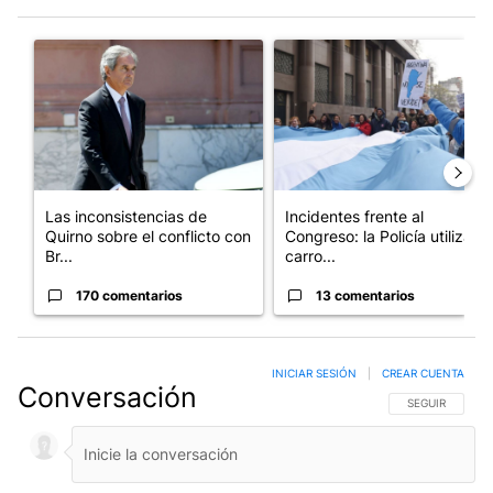
Este listado muestra los artículos con más comentarios en los últim
Un artículo de tendencia con el título "Las inconsistencias de Q
Un artículo de tendencia con el
Las inconsistencias de
Incidentes frente al
Quirno sobre el conflicto con
Congreso: la Policía utiliza
Br...
carro...
170 comentarios
13 comentarios
INICIAR SESIÓN
|
CREAR CUENTA
Conversación
SIGA ESTA CO
SEGUIR