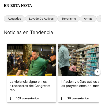
EN ESTA NOTA
Abogados
Lavado De Activos
Terrorismo
Armas
Gaf
Noticias en Tendencia
Este listado muestra los artículos con más comentarios en los últim
Un artículo de tendencia con el título "La violencia sigue en lo
Un artículo de tendencia con e
La violencia sigue en los
Inflación y dólar: cuáles son
alrededores del Congreso:
las proyecciones del merc...
rep...
107 comentarios
39 comentarios