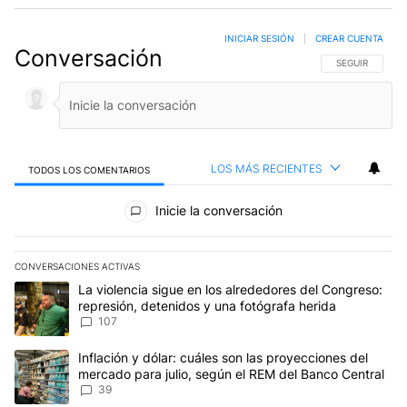
INICIAR SESIÓN
|
CREAR CUENTA
Conversación
SIGA ESTA CO
SEGUIR
LOS MÁS RECIENTES
TODOS LOS COMENTARIOS
Todos los comentarios
Inicie la conversación
CONVERSACIONES ACTIVAS
Este listado muestra los artículos con más comentarios en los últim
Un artículo de tendencia con el título "La violencia sigue en los 
La violencia sigue en los alrededores del Congreso:
represión, detenidos y una fotógrafa herida
107
Un artículo de tendencia con el título "Inflación y dólar: cuáles 
Inflación y dólar: cuáles son las proyecciones del
mercado para julio, según el REM del Banco Central
39