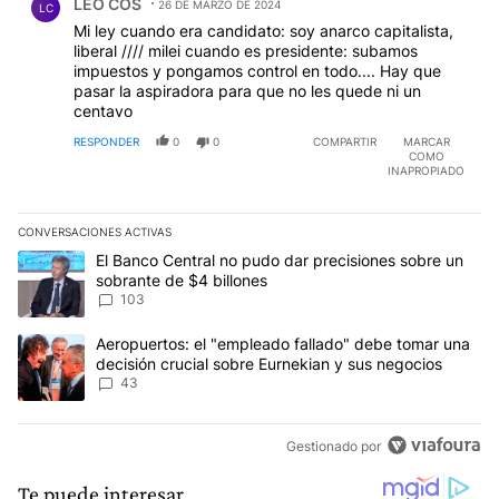
LEO COS
26 DE MARZO DE 2024
LC
Mi ley cuando era candidato: soy anarco capitalista,
liberal //// milei cuando es presidente: subamos
impuestos y pongamos control en todo.... Hay que
pasar la aspiradora para que no les quede ni un
centavo
RESPONDER
0
0
COMPARTIR
MARCAR
COMO
INAPROPIADO
CONVERSACIONES ACTIVAS
Este listado muestra los artículos con más comentarios en los últim
Un artículo de tendencia con el título "El Banco Central no pudo 
El Banco Central no pudo dar precisiones sobre un
sobrante de $4 billones
103
Un artículo de tendencia con el título "Aeropuertos: el "empleado
Aeropuertos: el "empleado fallado" debe tomar una
decisión crucial sobre Eurnekian y sus negocios
43
Gestionado por