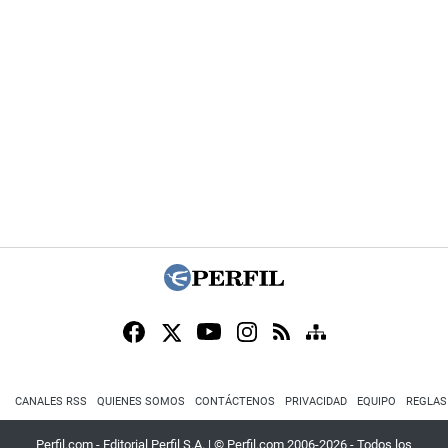
CANALES RSS
QUIENES SOMOS
CONTÁCTENOS
PRIVACIDAD
EQUIPO
REGLAS
Perfil.com - Editorial Perfil S.A.
| © Perfil.com 2006-2026 - Todos los