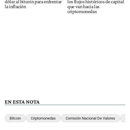
dólar al bitcoin para enfrentar
los flujos históricos de capital
la inflación
que van hacia las
criptomonedas
EN ESTA NOTA
Bitcoin
Criptomonedas
Comisión Nacional De Valores
Ne