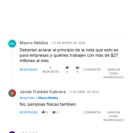
Comentario de Mauro Nebbia.
Mauro Nebbia
27 DE MARZO DE 2024
MN
Deberían aclarar al principio de la nota que esto es
para empresas y quiénes trabajen con más de $27
millones al mes
1
RESPONDER
COMPARTIR
MARCAR
RESPUESTA
0
0
COMO
INAPROPIADO
Respuesta de Javier Freddie Cabrera.
Javier Freddie Cabrera
2 DE ABRIL DE 2024
JF
Responder a
Mauro Nebbia
No, personas físicas tambien.
RESPONDER
0
0
COMPARTIR
MARCAR
COMO
INAPROPIADO
Comentario de LEO COS.