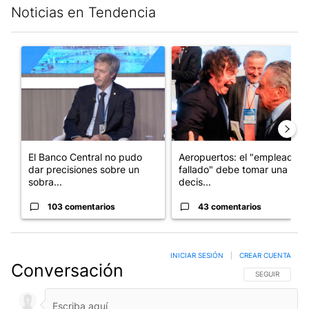
Noticias en Tendencia
Este listado muestra los artículos con más comentarios en los últim
Un artículo de tendencia con el título "El Banco Central no pud
Un artículo de tendencia con e
El Banco Central no pudo
Aeropuertos: el "empleado
dar precisiones sobre un
fallado" debe tomar una
sobra...
decis...
103 comentarios
43 comentarios
INICIAR SESIÓN
|
CREAR CUENTA
Conversación
SIGA ESTA CO
SEGUIR