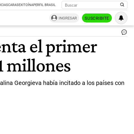
ICIAS
CARAS
EXITOÍNA
PERFIL BRASIL
INGRESAR
SUSCRIBITE
El
enta el primer
pre
Alb
Fe
1 millones
y
la
tit
del
FM
lina Georgieva había incitado a los países con
Kri
Ge
|
Ce