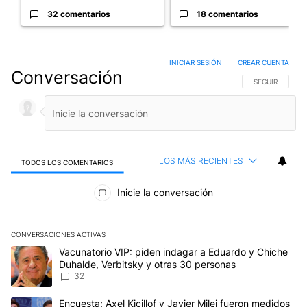
32 comentarios
18 comentarios
INICIAR SESIÓN
|
CREAR CUENTA
Conversación
SIGA ESTA CO
SEGUIR
LOS MÁS RECIENTES
TODOS LOS COMENTARIOS
Todos los comentarios
Inicie la conversación
CONVERSACIONES ACTIVAS
Este listado muestra los artículos con más comentarios en los últim
Un artículo de tendencia con el título "Vacunatorio VIP: piden in
Vacunatorio VIP: piden indagar a Eduardo y Chiche
Duhalde, Verbitsky y otras 30 personas
32
Un artículo de tendencia con el título "Encuesta: Axel Kicillof y 
Encuesta: Axel Kicillof y Javier Milei fueron medidos