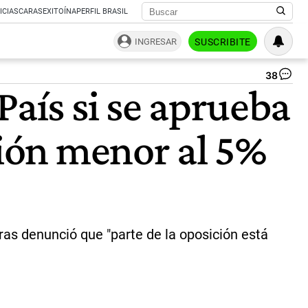
ICIAS
CARAS
EXITOÍNA
PERFIL BRASIL
INGRESAR
SUSCRIBITE
38
Ca
País si se aprueba
en
el
La
ción menor al 5%
Ec
Fo
20
|
Gtl
pr
La
Ec
ras denunció que "parte de la oposición está
Fo
20