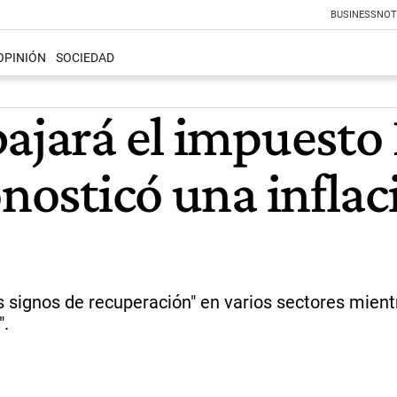
BUSINESS
NOT
OPINIÓN
SOCIEDAD
ajará el impuesto 
onosticó una infla
 signos de recuperación" en varios sectores mient
".