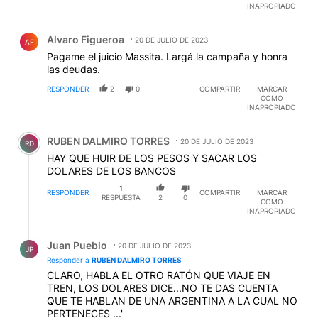
INAPROPIADO
Comentario de Alvaro Figueroa.
Alvaro Figueroa
20 DE JULIO DE 2023
AF
Pagame el juicio Massita. Largá la campaña y honra
las deudas.
RESPONDER
2
0
COMPARTIR
MARCAR
COMO
INAPROPIADO
Comentario de RUBEN DALMIRO TORRES.
RUBEN DALMIRO TORRES
20 DE JULIO DE 2023
RD
HAY QUE HUIR DE LOS PESOS Y SACAR LOS
DOLARES DE LOS BANCOS
1
RESPONDER
COMPARTIR
MARCAR
RESPUESTA
2
0
COMO
INAPROPIADO
Respuesta de Juan Pueblo.
Juan Pueblo
20 DE JULIO DE 2023
JP
Responder a
RUBEN DALMIRO TORRES
CLARO, HABLA EL OTRO RATÓN QUE VIAJE EN
TREN, LOS DOLARES DICE...NO TE DAS CUENTA
QUE TE HABLAN DE UNA ARGENTINA A LA CUAL NO
PERTENECES ...'