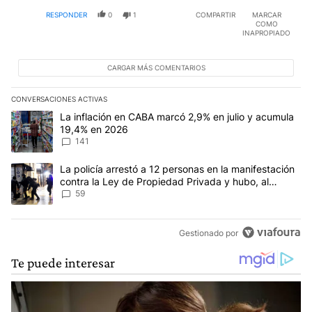
RESPONDER
0
1
COMPARTIR
MARCAR
COMO
INAPROPIADO
CARGAR MÁS COMENTARIOS
CONVERSACIONES ACTIVAS
Este listado muestra los artículos con más comentarios en los últim
Un artículo de tendencia con el título "La inflación en CABA marc
La inflación en CABA marcó 2,9% en julio y acumula
19,4% en 2026
141
Un artículo de tendencia con el título "La policía arrestó a 12 p
La policía arrestó a 12 personas en la manifestación
contra la Ley de Propiedad Privada y hubo, al
menos, 3 agentes heridos
59
Gestionado por