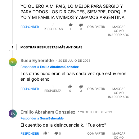
YO QUIERO A MI PAIS, LO MEJOR PARA SERGIO Y
PARA TODOS LOS DIRIGENTES, SIEMPRE, PORQUE
YO Y MI FAMILIA VIVIMOS Y AMAMOS ARGENTINA.
3
RESPONDER
COMPARTIR
MARCAR
RESPUESTAS
1
3
COMO
INAPROPIADO
1 respuesta más antiguas
MOSTRAR RESPUESTAS MÁS ANTIGUAS
1
Respuesta de Susu Eyheralde.
Susu Eyheralde
20 DE JULIO DE 2023
SE
Responder a
Emilio Abraham Gonzalez
Los otros hundieron el país cada vez que estuvieron
en el gobierno.
1
RESPONDER
COMPARTIR
MARCAR
RESPUESTA
0
3
COMO
INAPROPIADO
Respuesta de Emilio Abraham Gonzalez.
Emilio Abraham Gonzalez
20 DE JULIO DE 2023
EA
Responder a
Susu Eyheralde
El cuentito de la delincuencia k. "Fue otro"
RESPONDER
1
0
COMPARTIR
MARCAR
COMO