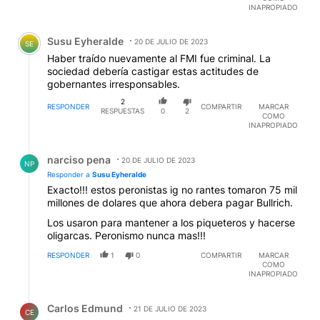
INAPROPIADO
Comentario de Susu Eyheralde.
Susu Eyheralde
20 DE JULIO DE 2023
SE
Haber traído nuevamente al FMI fue criminal. La
sociedad debería castigar estas actitudes de
gobernantes irresponsables.
2
RESPONDER
COMPARTIR
MARCAR
RESPUESTAS
0
2
COMO
INAPROPIADO
Respuesta de narciso pena.
narciso pena
20 DE JULIO DE 2023
NP
Responder a
Susu Eyheralde
Exacto!!! estos peronistas ig no rantes tomaron 75 mil
millones de dolares que ahora debera pagar Bullrich.
Los usaron para mantener a los piqueteros y hacerse
oligarcas. Peronismo nunca mas!!!
RESPONDER
1
0
COMPARTIR
MARCAR
COMO
INAPROPIADO
Respuesta de Carlos Edmund.
Carlos Edmund
21 DE JULIO DE 2023
CE