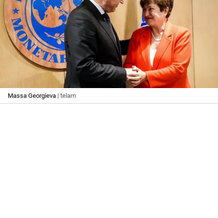
Massa Georgieva
| telam