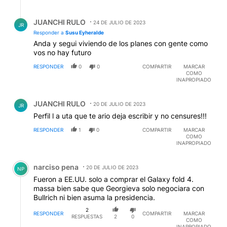
Respuesta de JUANCHI RULO.
JUANCHI RULO
24 DE JULIO DE 2023
JR
Responder a
Susu Eyheralde
Anda y segui viviendo de los planes con gente como
vos no hay futuro
RESPONDER
0
0
COMPARTIR
MARCAR
COMO
INAPROPIADO
Comentario de JUANCHI RULO.
JUANCHI RULO
20 DE JULIO DE 2023
JR
Perfil l a uta que te ario deja escribir y no censures!!!
RESPONDER
1
0
COMPARTIR
MARCAR
COMO
INAPROPIADO
Comentario de narciso pena.
narciso pena
20 DE JULIO DE 2023
NP
Fueron a EE.UU. solo a comprar el Galaxy fold 4.
massa bien sabe que Georgieva solo negociara con
Bullrich ni bien asuma la presidencia.
2
RESPONDER
COMPARTIR
MARCAR
RESPUESTAS
2
0
COMO
INAPROPIADO