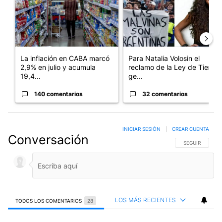
La inflación en CABA marcó
Para Natalia Volosin el
2,9% en julio y acumula
reclamo de la Ley de Tierras
19,4...
ge...
140 comentarios
32 comentarios
INICIAR SESIÓN
|
CREAR CUENTA
Conversación
SIGA ESTA CO
SEGUIR
LOS MÁS RECIENTES
TODOS LOS COMENTARIOS
28
Todos los comentarios