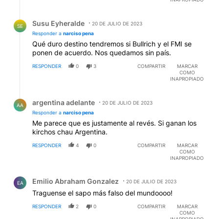
Respuesta de Susu Eyheralde.
Susu Eyheralde
20 DE JULIO DE 2023
SE
Responder a
narciso pena
Qué duro destino tendremos si Bullrich y el FMI se
ponen de acuerdo. Nos quedamos sin país.
RESPONDER
0
3
COMPARTIR
MARCAR
COMO
INAPROPIADO
Respuesta de argentina adelante.
argentina adelante
20 DE JULIO DE 2023
AA
Responder a
narciso pena
Me parece que es justamente al revés. Si ganan los
kirchos chau Argentina.
RESPONDER
4
0
COMPARTIR
MARCAR
COMO
INAPROPIADO
Comentario de Emilio Abraham Gonzalez.
Emilio Abraham Gonzalez
20 DE JULIO DE 2023
EA
Traguense el sapo más falso del mundoooo!
RESPONDER
2
0
COMPARTIR
MARCAR
COMO
INAPROPIADO