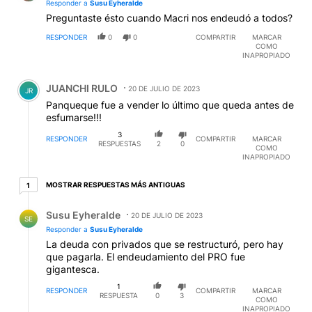
Responder a
Susu Eyheralde
Preguntaste ésto cuando Macri nos endeudó a todos?
RESPONDER
0
0
COMPARTIR
MARCAR
COMO
INAPROPIADO
Comentario de JUANCHI RULO.
JUANCHI RULO
20 DE JULIO DE 2023
JR
Panqueque fue a vender lo último que queda antes de
esfumarse!!!
3
RESPONDER
COMPARTIR
MARCAR
RESPUESTAS
2
0
COMO
INAPROPIADO
1 respuesta más antiguas
MOSTRAR RESPUESTAS MÁS ANTIGUAS
1
Respuesta de Susu Eyheralde.
Susu Eyheralde
20 DE JULIO DE 2023
SE
Responder a
Susu Eyheralde
La deuda con privados que se restructuró, pero hay
que pagarla. El endeudamiento del PRO fue
gigantesca.
1
RESPONDER
COMPARTIR
MARCAR
RESPUESTA
0
3
COMO
INAPROPIADO