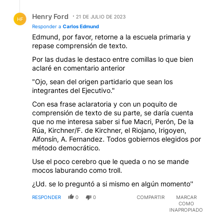
Respuesta de Henry Ford.
Henry Ford
21 DE JULIO DE 2023
HF
Responder a
Carlos Edmund
Edmund, por favor, retorne a la escuela primaria y
repase comprensión de texto.
Por las dudas le destaco entre comillas lo que bien
aclaré en comentario anterior
"Ojo, sean del origen partidario que sean los
integrantes del Ejecutivo."
Con esa frase aclaratoria y con un poquito de
comprensión de texto de su parte, se daría cuenta
que no me interesa saber si fue Macri, Perón, De la
Rúa, Kirchner/F. de Kirchner, el Riojano, Irigoyen,
Alfonsín, A. Fernandez. Todos gobiernos elegidos por
método democrático.
Use el poco cerebro que le queda o no se mande
mocos laburando como troll.
¿Ud. se lo preguntó a si mismo en algún momento''
RESPONDER
0
0
COMPARTIR
MARCAR
COMO
INAPROPIADO