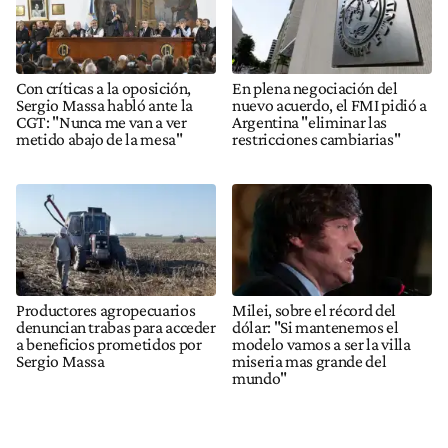
Con críticas a la oposición,
En plena negociación del
Sergio Massa habló ante la
nuevo acuerdo, el FMI pidió a
CGT: "Nunca me van a ver
Argentina "eliminar las
metido abajo de la mesa"
restricciones cambiarias"
Productores agropecuarios
Milei, sobre el récord del
denuncian trabas para acceder
dólar: "Si mantenemos el
a beneficios prometidos por
modelo vamos a ser la villa
Sergio Massa
miseria mas grande del
mundo"