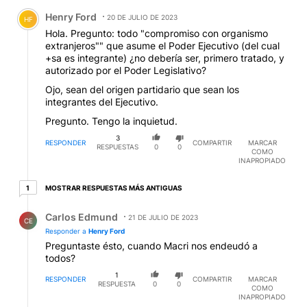
Comentario de Henry Ford.
Henry Ford
20 DE JULIO DE 2023
HF
Hola. Pregunto: todo "compromiso con organismo
extranjeros"" que asume el Poder Ejecutivo (del cual
+sa es integrante) ¿no debería ser, primero tratado, y
autorizado por el Poder Legislativo?
Ojo, sean del origen partidario que sean los
integrantes del Ejecutivo.
Pregunto. Tengo la inquietud.
3
RESPONDER
COMPARTIR
MARCAR
RESPUESTAS
0
0
COMO
INAPROPIADO
1 respuesta más antiguas
MOSTRAR RESPUESTAS MÁS ANTIGUAS
1
Respuesta de Carlos Edmund.
Carlos Edmund
21 DE JULIO DE 2023
CE
Responder a
Henry Ford
Preguntaste ésto, cuando Macri nos endeudó a
todos?
1
RESPONDER
COMPARTIR
MARCAR
RESPUESTA
0
0
COMO
INAPROPIADO