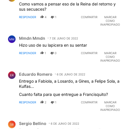
Como vamos a pensar eso de la Reina del retorno y
sus secuaces?
RESPONDER
4
1
COMPARTIR
MARCAR
COMO
INAPROPIADO
Comentario de Mmdn Mmdn.
Mmdn Mmdn
7 DE JUNIO DE 2022
MM
Hizo uso de su lapicera en su sentar
RESPONDER
1
0
COMPARTIR
MARCAR
COMO
INAPROPIADO
Comentario de Eduardo Romero.
Eduardo Romero
6 DE JUNIO DE 2022
ER
Entrego a Fabiola, a Losardo, a Gines, a Felipe Sola, a
Kulfas...
Cuanto falta para que entregue a Francisquito?
RESPONDER
2
1
COMPARTIR
MARCAR
COMO
INAPROPIADO
Comentario de Sergio Bellino.
Sergio Bellino
6 DE JUNIO DE 2022
SB