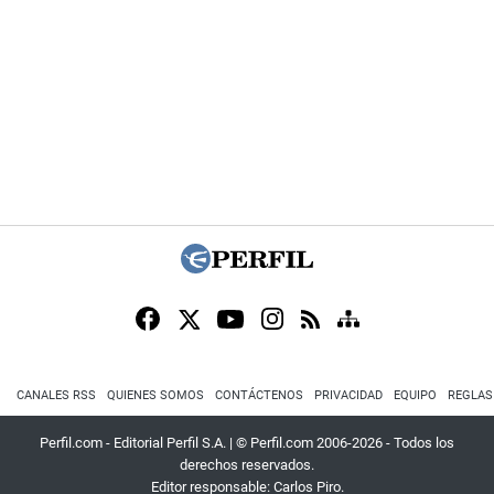
CANALES RSS
QUIENES SOMOS
CONTÁCTENOS
PRIVACIDAD
EQUIPO
REGLAS
Perfil.com - Editorial Perfil S.A.
| © Perfil.com 2006-2026 - Todos los
derechos reservados.
Editor responsable: Carlos Piro.