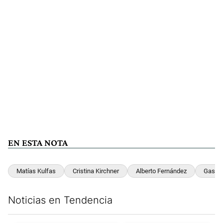
EN ESTA NOTA
Matías Kulfas
Cristina Kirchner
Alberto Fernández
Gasod
Noticias en Tendencia
Este listado muestra los artículos con más comentarios en los últim