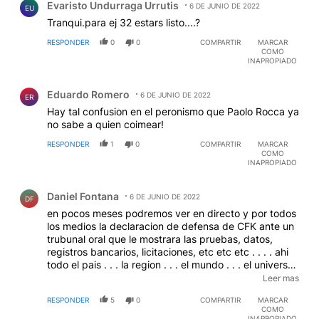
Evaristo Undurraga Urrutis
6 DE JUNIO DE 2022
EU
Tranqui.para ej 32 estars listo....?
RESPONDER
0
0
COMPARTIR
MARCAR
COMO
INAPROPIADO
Comentario de Eduardo Romero.
Eduardo Romero
6 DE JUNIO DE 2022
ER
Hay tal confusion en el peronismo que Paolo Rocca ya
no sabe a quien coimear!
RESPONDER
1
0
COMPARTIR
MARCAR
COMO
INAPROPIADO
Comentario de Daniel Fontana.
Daniel Fontana
6 DE JUNIO DE 2022
DF
en pocos meses podremos ver en directo y por todos
los medios la declaracion de defensa de CFK ante un
trubunal oral que le mostrara las pruebas, datos,
registros bancarios, licitaciones, etc etc etc . . . . ahi
todo el pais . . . la region . . . el mundo . . . el universo
todo . . . podran apreciar QUE LA FAMILIA KIRCHNER
Leer mas
NUNCA SE QUEDO CON DINERO PUBLICO . . .
RESPONDER
5
0
COMPARTIR
MARCAR
JAJAJAJAJAJAJAJAJAJAJAJAJAJAJAJAJAJAJAJAJ
COMO
AJAJAJAJAJAJAJA
INAPROPIADO