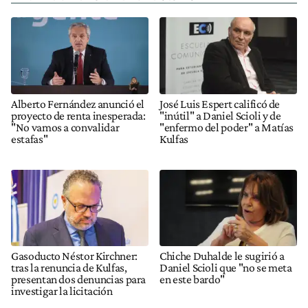
Alberto Fernández anunció el
José Luis Espert calificó de
proyecto de renta inesperada:
"inútil" a Daniel Scioli y de
"No vamos a convalidar
"enfermo del poder" a Matías
estafas"
Kulfas
Gasoducto Néstor Kirchner:
Chiche Duhalde le sugirió a
tras la renuncia de Kulfas,
Daniel Scioli que "no se meta
presentan dos denuncias para
en este bardo"
investigar la licitación