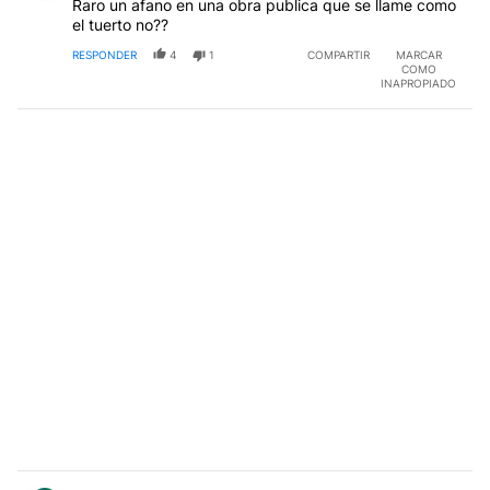
Raro un afano en una obra publica que se llame como
el tuerto no??
RESPONDER
4
1
COMPARTIR
MARCAR
COMO
INAPROPIADO
Comentario de Evaristo Undurraga Urrutis.