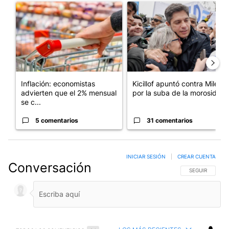
Un artículo de tendencia con el título "Inflación: economistas a
Un artículo de tendencia con el
Inflación: economistas
Kicillof apuntó contra Milei
advierten que el 2% mensual
por la suba de la morosida...
se c...
5 comentarios
31 comentarios
INICIAR SESIÓN
|
CREAR CUENTA
Conversación
SIGA ESTA CO
SEGUIR