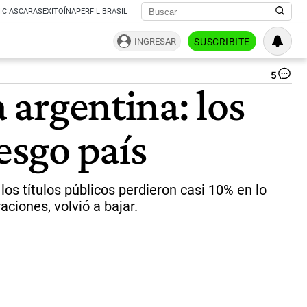
ICIAS
CARAS
EXITOÍNA
PERFIL BRASIL
INGRESAR
SUSCRIBITE
5
Me
a argentina: los
|
Ag
Af
esgo país
os títulos públicos perdieron casi 10% en lo
ciones, volvió a bajar.