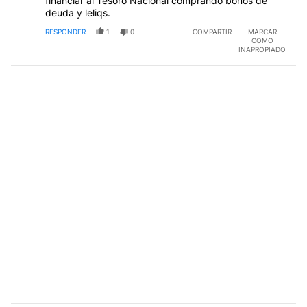
financiar al Tesoro Nacional comprando bonos de
deuda y leliqs.
RESPONDER
1
0
COMPARTIR
MARCAR
COMO
INAPROPIADO