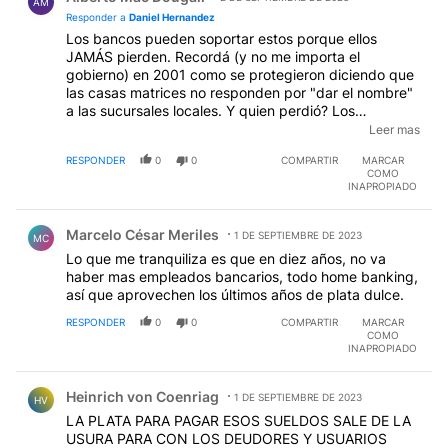
AM
Responder a
Daniel Hernandez
Los bancos pueden soportar estos porque ellos
JAMÁS pierden. Recordá (y no me importa el
gobierno) en 2001 como se protegieron diciendo que
las casas matrices no responden por "dar el nombre"
a las sucursales locales. Y quien perdió? Los
depositantes como siempre. Ganan fortunas los
Leer mas
bancos, esto para los empleados es nada para ellos,
RESPONDER
0
0
COMPARTIR
MARCAR
lo absorven muy bien con los intereses usureros que
COMO
cobran en todo sentido. Falta solamente que te
INAPROPIADO
cobren por cruzar la puerta y ser atendidos en sus
Comentario de Marcelo César Meriles.
sucursales, mucho más los privados
Marcelo César Meriles
1 DE SEPTIEMBRE DE 2023
MC
Lo que me tranquiliza es que en diez años, no va
haber mas empleados bancarios, todo home banking,
así que aprovechen los últimos años de plata dulce.
RESPONDER
0
0
COMPARTIR
MARCAR
COMO
INAPROPIADO
Comentario de Heinrich von Coenriag.
Heinrich von Coenriag
1 DE SEPTIEMBRE DE 2023
HV
LA PLATA PARA PAGAR ESOS SUELDOS SALE DE LA
USURA PARA CON LOS DEUDORES Y USUARIOS