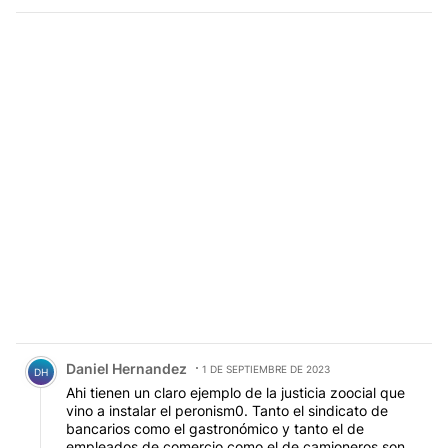
Comentario de Daniel Hernandez.
Daniel Hernandez
1 DE SEPTIEMBRE DE 2023
DH
Ahi tienen un claro ejemplo de la justicia zoocial que
vino a instalar el peronism0. Tanto el sindicato de
bancarios como el gastronómico y tanto el de
empleados de comercio como el de camioneros son