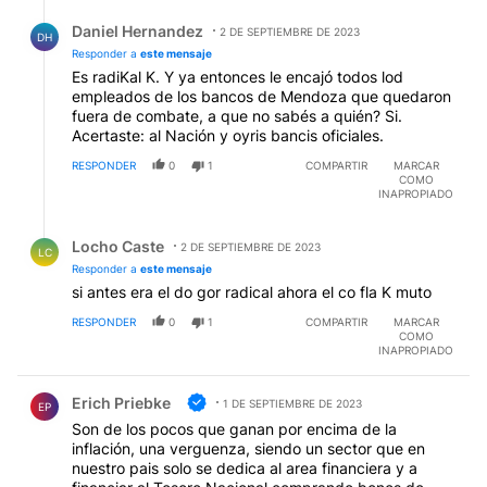
Respuesta de Daniel Hernandez.
Daniel Hernandez
2 DE SEPTIEMBRE DE 2023
DH
Responder a
este mensaje
Es radiKal K. Y ya entonces le encajó todos lod
empleados de los bancos de Mendoza que quedaron
fuera de combate, a que no sabés a quién? Si.
Acertaste: al Nación y oyris bancis oficiales.
RESPONDER
0
1
COMPARTIR
MARCAR
COMO
INAPROPIADO
Respuesta de Locho Caste.
Locho Caste
2 DE SEPTIEMBRE DE 2023
LC
Responder a
este mensaje
si antes era el do gor radical ahora el co fla K muto
RESPONDER
0
1
COMPARTIR
MARCAR
COMO
INAPROPIADO
Comentario de Erich Priebke.
Erich Priebke
1 DE SEPTIEMBRE DE 2023
EP
Son de los pocos que ganan por encima de la
inflación, una verguenza, siendo un sector que en
nuestro pais solo se dedica al area financiera y a