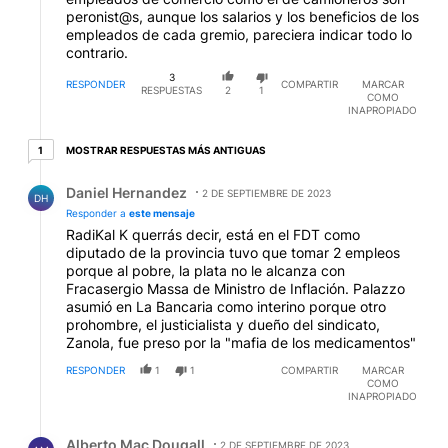
peronist@s, aunque los salarios y los beneficios de los
empleados de cada gremio, pareciera indicar todo lo
contrario.
3
RESPONDER
COMPARTIR
MARCAR
RESPUESTAS
2
1
COMO
INAPROPIADO
1 respuesta más antiguas
MOSTRAR RESPUESTAS MÁS ANTIGUAS
1
Respuesta de Daniel Hernandez.
Daniel Hernandez
2 DE SEPTIEMBRE DE 2023
DH
Responder a
este mensaje
RadiKal K querrás decir, está en el FDT como
diputado de la provincia tuvo que tomar 2 empleos
porque al pobre, la plata no le alcanza con
Fracasergio Massa de Ministro de Inflación. Palazzo
asumió en La Bancaria como interino porque otro
prohombre, el justicialista y dueño del sindicato,
Zanola, fue preso por la "mafia de los medicamentos"
RESPONDER
1
1
COMPARTIR
MARCAR
COMO
INAPROPIADO
Respuesta de Alberto Mac Dougall.
Alberto Mac Dougall
2 DE SEPTIEMBRE DE 2023