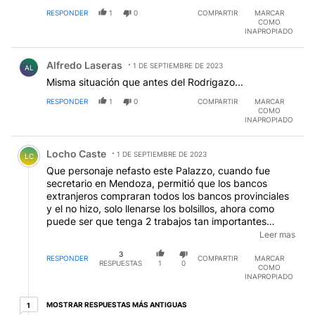
RESPONDER
1
0
COMPARTIR
MARCAR
COMO
INAPROPIADO
Comentario de Alfredo Laseras.
Alfredo Laseras
1 DE SEPTIEMBRE DE 2023
AL
Misma situación que antes del Rodrigazo...
RESPONDER
1
0
COMPARTIR
MARCAR
COMO
INAPROPIADO
Comentario de Locho Caste.
Locho Caste
1 DE SEPTIEMBRE DE 2023
LC
Que personaje nefasto este Palazzo, cuando fue
secretario en Mendoza, permitió que los bancos
extranjeros compraran todos los bancos provinciales
y el no hizo, solo llenarse los bolsillos, ahora como
puede ser que tenga 2 trabajos tan importantes
secretario gremial de los bancarios y diputado, como
Leer mas
hace materialmente con el tiempo, y para eso le
3
pagan no hace nada en ningún lugar, Ser
RESPONDER
COMPARTIR
MARCAR
RESPUESTAS
1
0
COMO
acomodaticio como este hay pocos
INAPROPIADO
1 respuesta más antiguas
MOSTRAR RESPUESTAS MÁS ANTIGUAS
1