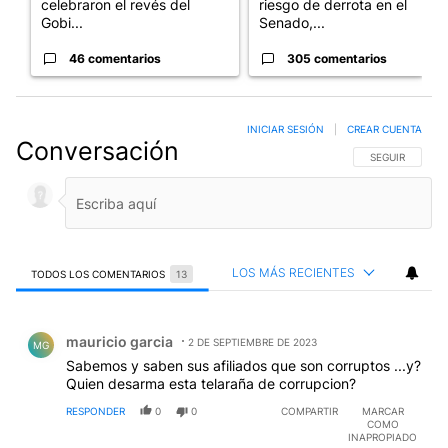
celebraron el revés del
riesgo de derrota en el
Gobi...
Senado,...
46 comentarios
305 comentarios
INICIAR SESIÓN
|
CREAR CUENTA
Conversación
SIGA ESTA CO
SEGUIR
LOS MÁS RECIENTES
TODOS LOS COMENTARIOS
13
Todos los comentarios
Comentario de mauricio garcia.
mauricio garcia
2 DE SEPTIEMBRE DE 2023
MG
Sabemos y saben sus afiliados que son corruptos ...y?
Quien desarma esta telaraña de corrupcion?
RESPONDER
0
0
COMPARTIR
MARCAR
COMO
INAPROPIADO