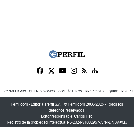
CANALES RSS
QUIENES SOMOS
CONTÁCTENOS
PRIVACIDAD
EQUIPO
REGLAS
Perfil.com - Editorial Perfil S.A.
| © Perfil.com 2006-2026 - Todos los
derechos reservados.
Editor responsable: Carlos Piro.
Registro de la propiedad intelectual RL-2024-31002957-APN-DNDA#MJ
Dirección:
California 2715
,
C1289ABI
,
CABA, Argentina
| Teléfono:
+54 9 11