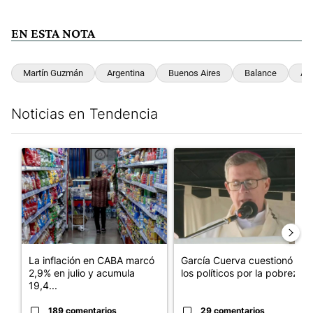
EN ESTA NOTA
Martín Guzmán
Argentina
Buenos Aires
Balance
Ac
Noticias en Tendencia
Este listado muestra los artículos con más comentarios en los últim
Un artículo de tendencia con el título "La inflación en CABA m
Un artículo de tendencia con e
La inflación en CABA marcó
García Cuerva cuestionó a
2,9% en julio y acumula
los políticos por la pobreza
19,4...
189 comentarios
29 comentarios