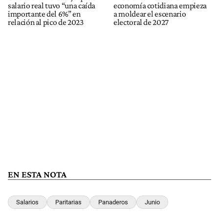
salario real tuvo “una caída
economía cotidiana empieza
importante del 6%” en
a moldear el escenario
relación al pico de 2023
electoral de 2027
EN ESTA NOTA
Salarios
Paritarias
Panaderos
Junio