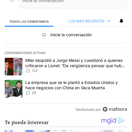
LOS MÁS RECIENTES
TODOS LOS COMENTARIOS
Todos los comentarios
Inicie la conversación
CONVERSACIONES ACTIVAS
Este listado muestra los artículos con más comentarios en los últim
Un artículo de tendencia con el título "Milei despidió a Jorge Mes
Milei despidió a Jorge Messi y cuestionó a quienes
criticaron a Lionel: “Da vergüenza pensar que hubo
anti-Messi”
122
Un artículo de tendencia con el título "La empresa que se le pla
La empresa que se le plantó a Estados Unidos y
hace negocios con China en Vaca Muerta
28
Gestionado por