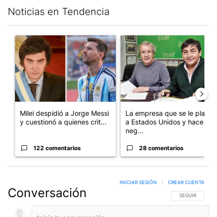
Noticias en Tendencia
Este listado muestra los artículos con más comentarios en los últim
Un artículo de tendencia con el título "Milei despidió a Jorge 
Un artículo de tendencia con 
Milei despidió a Jorge Messi
La empresa que se le plantó
y cuestionó a quienes crit...
a Estados Unidos y hace
neg...
122 comentarios
28 comentarios
INICIAR SESIÓN
|
CREAR CUENTA
Conversación
SIGA ESTA CO
SEGUIR