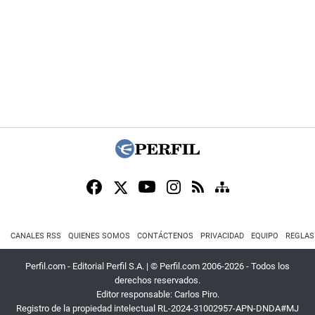
CANALES RSS
QUIENES SOMOS
CONTÁCTENOS
PRIVACIDAD
EQUIPO
REGLAS
Perfil.com - Editorial Perfil S.A.
| © Perfil.com 2006-2026 - Todos los
derechos reservados.
Editor responsable: Carlos Piro.
Registro de la propiedad intelectual RL-2024-31002957-APN-DNDA#MJ