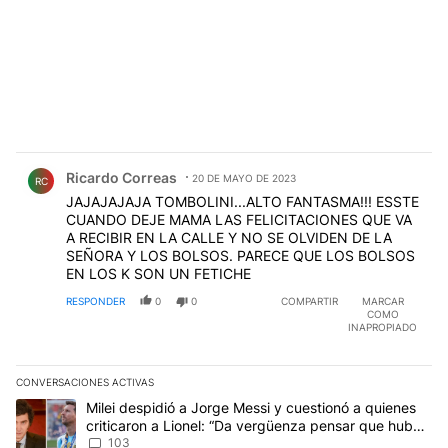
Comentario de Ricardo Correas.
Ricardo Correas
20 DE MAYO DE 2023
RC
JAJAJAJAJA TOMBOLINI...ALTO FANTASMA!!! ESSTE
CUANDO DEJE MAMA LAS FELICITACIONES QUE VA
A RECIBIR EN LA CALLE Y NO SE OLVIDEN DE LA
SEÑORA Y LOS BOLSOS. PARECE QUE LOS BOLSOS
EN LOS K SON UN FETICHE
RESPONDER
0
0
COMPARTIR
MARCAR
COMO
INAPROPIADO
CONVERSACIONES ACTIVAS
Este listado muestra los artículos con más comentarios en los últim
Un artículo de tendencia con el título "Milei despidió a Jorge Mes
Milei despidió a Jorge Messi y cuestionó a quienes
criticaron a Lionel: “Da vergüenza pensar que hubo
anti-Messi”
103