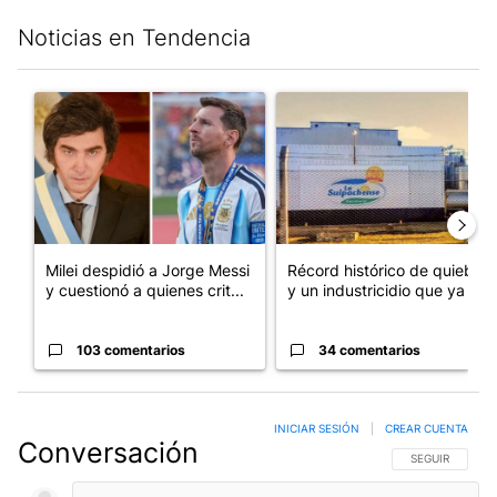
Noticias en Tendencia
Este listado muestra los artículos con más comentarios en los últim
Un artículo de tendencia con el título "Milei despidió a Jorge 
Un artículo de tendencia con 
Milei despidió a Jorge Messi
Récord histórico de quiebras
y cuestionó a quienes crit...
y un industricidio que ya ...
103 comentarios
34 comentarios
INICIAR SESIÓN
|
CREAR CUENTA
Conversación
SIGA ESTA CO
SEGUIR