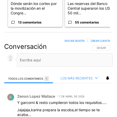
Dónde serán los cortes por
Las reservas del Banco
la movilización en el
Central superaron los US$
Congre...
50 mil...
13 comentarios
55 comentarios
INICIAR SESIÓN
|
CREAR CUENTA
Conversación
SIGA ESTA CO
SEGUIR
LOS MÁS RECIENTES
TODOS LOS COMENTARIOS
1
Todos los comentarios
Comentario de Zenon Lopez Wallace.
Zenon Lopez Wallace
7 DE ABRIL DE 2026
ZL
Y garcorni & resto cumplieron todos los requisitos.....
Jajajaja,karina prepara la escoba,el tiempo se te
acaba...