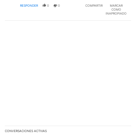
RESPONDER
0
0
COMPARTIR
MARCAR
COMO
INAPROPIADO
CONVERSACIONES ACTIVAS
Este listado muestra los artículos con más comentarios en los últim