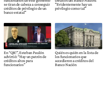
funcionarios de este gobierno
créditos del Banco Nación:
se tiran de cabeza a conseguir
"Evidentemente hay un
créditos de privilegio de un
privilegio como tal"
banco estatal"
En “QR!”, Esteban Paulón
Quién es quién en la lista de
advirtió: “Hay un patrón de
los funcionarios que
créditos altos para
accedieron a créditos del
funcionarios”
Banco Nación