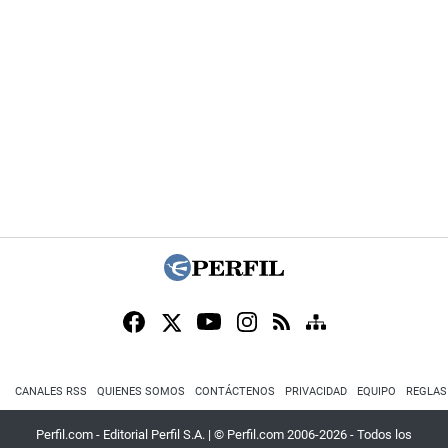
CANALES RSS
QUIENES SOMOS
CONTÁCTENOS
PRIVACIDAD
EQUIPO
REGLAS
Perfil.com - Editorial Perfil S.A.
| © Perfil.com 2006-2026 - Todos los