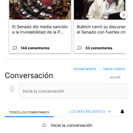
El Senado dio media sanción
Bullrich cerró su discurso en
a la Inviolabilidad de la P...
el Senado con fuertes crí...
144 comentarios
33 comentarios
INICIAR SESIÓN
|
CREAR CUENTA
Conversación
SIGA ESTA CO
SEGUIR
LOS MÁS RECIENTES
TODOS LOS COMENTARIOS
Todos los comentarios
Inicie la conversación