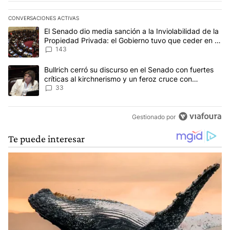
CONVERSACIONES ACTIVAS
Este listado muestra los artículos con más comentarios en los últim
Un artículo de tendencia con el título "El Senado dio media sanci
El Senado dio media sanción a la Inviolabilidad de la
Propiedad Privada: el Gobierno tuvo que ceder en la
Ley del Manejo del Fuego
143
Un artículo de tendencia con el título "Bullrich cerró su discurso e
Bullrich cerró su discurso en el Senado con fuertes
críticas al kirchnerismo y un feroz cruce con
Capitanich al que le gritó “¡cállate!”
33
Gestionado por