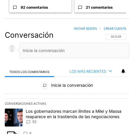
92 comentarios
21 comentarios
INICIAR SESIÓN
|
CREAR CUENTA
Conversación
SIGA ESTA CO
SEGUIR
LOS MÁS RECIENTES
TODOS LOS COMENTARIOS
Todos los comentarios
Inicie la conversación
CONVERSACIONES ACTIVAS
Este listado muestra los artículos con más comentarios en los últim
Un artículo de tendencia con el título "Los gobernadores marcan l
Los gobernadores marcan límites a Milei y Massa
reaparece en la trastienda de las negociaciones
92
Un artículo de tendencia con el título "" con 6 comentarios.
6