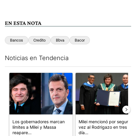
EN ESTA NOTA
Bancos
Credito
Bbva
Bacor
Noticias en Tendencia
Este listado muestra los artículos con más comentarios en los últim
Un artículo de tendencia con el título "Los gobernadores marcan
Un artículo de tendencia con e
Los gobernadores marcan
Milei mencionó por segunda
límites a Milei y Massa
vez al Rodrigazo en tres
reapare...
día...