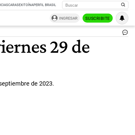
ICIAS
CARAS
EXITOÍNA
PERFIL BRASIL
INGRESAR
SUSCRIBITE
Re
viernes 29 de
Bra
|
Sh
 septiembre de 2023.