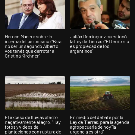
Hernán Madera sobre la
Julián Domínguez cuestionó
interna del peronismo: "Para
la Ley de Tierras: “El territorio
no ser un segundo Alberto
es propiedad de los
vos tenés que derrotar a
argentinos”
Cristina Kirchner”
El exceso de lluvias afectó
En medio del debate por la
negativamente al agro: "Hay
Ley de Tierras, para la agenda
fotos y videos de
agropecuaria de hoy "la
plantaciones con ruptura de
urgencia es otra"