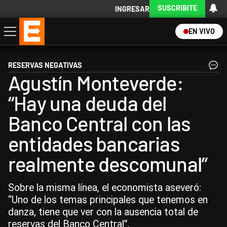
SUSCRIBITE
INGRESAR
EN VIVO
Economía
Política
Internacional
Actualidad
Descargá la App
RESERVAS NEGATIVAS
Agustín Monteverde:
“Hay una deuda del
Banco Central con las
entidades bancarias
realmente descomunal”
Sobre la misma línea, el economista aseveró:
“Uno de los temas principales que tenemos en
danza, tiene que ver con la ausencia total de
reservas del Banco Central”.