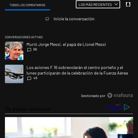
LOS MÁS RECIENTES
TODOS LOS COMENTARIOS
Todos los comentarios
Inicie la conversación
CONVERSACIONES ACTIVAS
Este listado muestra los artículos con más comentarios en los últimos 
Un artículo de tendencia con el título "Murió Jorge Messi, el papá de L
Murió Jorge Messi, el papá de Lionel Messi
66
Un artículo de tendencia con el título "Los aviones F 16 sobrevolarán el
Los aviones F 16 sobrevolarán el centro porteño y el
lunes participarán de la celebración de la Fuerza Aérea
48
Gestionado por