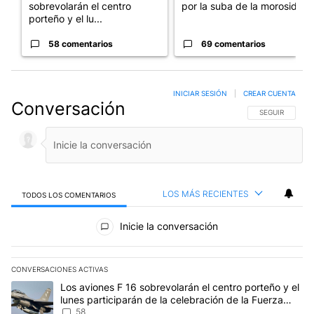
sobrevolarán el centro
por la suba de la morosida...
porteño y el lu...
58 comentarios
69 comentarios
INICIAR SESIÓN
|
CREAR CUENTA
Conversación
SIGA ESTA CO
SEGUIR
LOS MÁS RECIENTES
TODOS LOS COMENTARIOS
Todos los comentarios
Inicie la conversación
CONVERSACIONES ACTIVAS
Este listado muestra los artículos con más comentarios en los últim
Un artículo de tendencia con el título "Los aviones F 16 sobrevola
Los aviones F 16 sobrevolarán el centro porteño y el
lunes participarán de la celebración de la Fuerza
Aérea
58