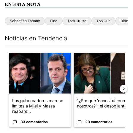
EN ESTA NOTA
Sebastián Tabany
Cine
Tom Cruise
Top Gun
Disney
Noticias en Tendencia
Este listado muestra los artículos con más comentarios en los últim
Un artículo de tendencia con el título "Los gobernadores marcan
Un artículo de tendencia con e
Los gobernadores marcan
"¿Por qué 'nonoslodieron' a
límites a Milei y Massa
nosotros?": el desopilante ...
reapare...
33 comentarios
29 comentarios