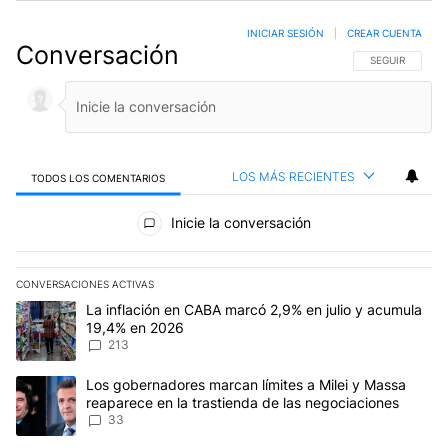
INICIAR SESIÓN
|
CREAR CUENTA
Conversación
SIGA ESTA CO
SEGUIR
LOS MÁS RECIENTES
TODOS LOS COMENTARIOS
Todos los comentarios
Inicie la conversación
CONVERSACIONES ACTIVAS
Este listado muestra los artículos con más comentarios en los últim
Un artículo de tendencia con el título "La inflación en CABA marc
La inflación en CABA marcó 2,9% en julio y acumula
19,4% en 2026
213
Un artículo de tendencia con el título "Los gobernadores marcan l
Los gobernadores marcan límites a Milei y Massa
reaparece en la trastienda de las negociaciones
33