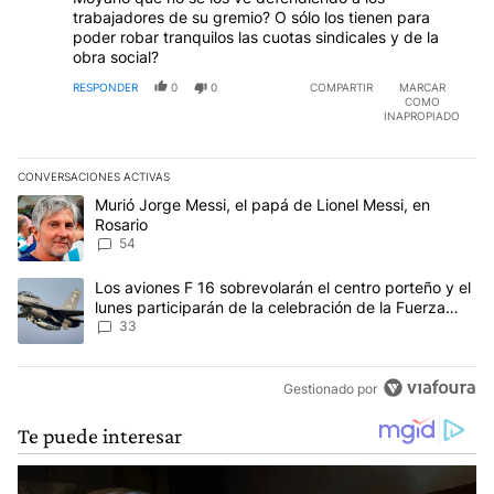
trabajadores de su gremio? O sólo los tienen para
poder robar tranquilos las cuotas sindicales y de la
obra social?
RESPONDER
0
0
COMPARTIR
MARCAR
COMO
INAPROPIADO
CONVERSACIONES ACTIVAS
Este listado muestra los artículos con más comentarios en los últim
Un artículo de tendencia con el título "Murió Jorge Messi, el papá
Murió Jorge Messi, el papá de Lionel Messi, en
Rosario
54
Un artículo de tendencia con el título "Los aviones F 16 sobrevola
Los aviones F 16 sobrevolarán el centro porteño y el
lunes participarán de la celebración de la Fuerza
Aérea
33
Gestionado por