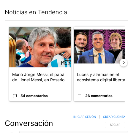
Noticias en Tendencia
Este listado muestra los artículos con más comentarios en los últim
Un artículo de tendencia con el título "Murió Jorge Messi, el pa
Un artículo de tendencia con el
Murió Jorge Messi, el papá
Luces y alarmas en el
de Lionel Messi, en Rosario
ecosistema digital libertario
54 comentarios
26 comentarios
INICIAR SESIÓN
|
CREAR CUENTA
Conversación
SIGA ESTA CO
SEGUIR