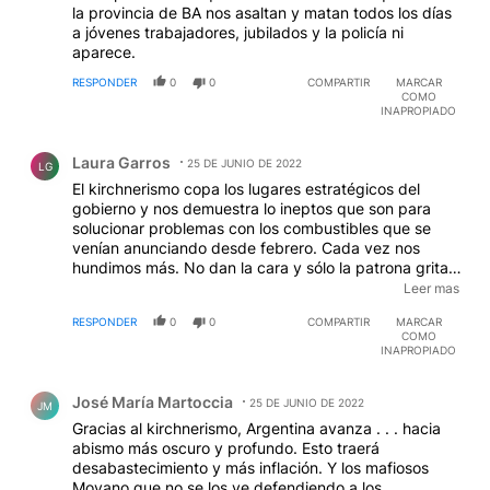
la provincia de BA nos asaltan y matan todos los días
a jóvenes trabajadores, jubilados y la policía ni
aparece.
RESPONDER
0
0
COMPARTIR
MARCAR
COMO
INAPROPIADO
Comentario de Laura Garros.
Laura Garros
25 DE JUNIO DE 2022
LG
El kirchnerismo copa los lugares estratégicos del
gobierno y nos demuestra lo ineptos que son para
solucionar problemas con los combustibles que se
venían anunciando desde febrero. Cada vez nos
hundimos más. No dan la cara y sólo la patrona grita a
lo loco, pensando que así podrá lograr algo de lo que
Leer mas
no tienen idea. parece que se dio cuenta que se
RESPONDER
0
0
COMPARTIR
MARCAR
equivocó con los planes y los pobres no son tan
COMO
analfabetos como los creía.
EDITADO
INAPROPIADO
Comentario de José María Martoccia.
José María Martoccia
25 DE JUNIO DE 2022
JM
Gracias al kirchnerismo, Argentina avanza . . . hacia
abismo más oscuro y profundo. Esto traerá
desabastecimiento y más inflación. Y los mafiosos
Moyano que no se los ve defendiendo a los