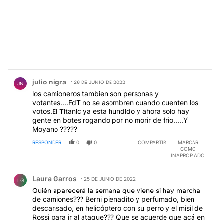
Comentario de julio nigra.
julio nigra
26 DE JUNIO DE 2022
JN
los camioneros tambien son personas y
votantes....FdT no se asombren cuando cuenten los
votos.El Titanic ya esta hundido y ahora solo hay
gente en botes rogando por no morir de frio.....Y
Moyano ?????
RESPONDER
0
0
COMPARTIR
MARCAR
COMO
INAPROPIADO
Comentario de Laura Garros.
Laura Garros
25 DE JUNIO DE 2022
LG
Quién aparecerá la semana que viene si hay marcha
de camiones??? Berni pienadito y perfumado, bien
descansado, en helicóptero con su perro y el misil de
Rossi para ir al ataque??? Que se acuerde que acá en