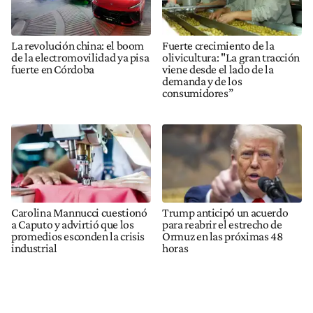
La revolución china: el boom
Fuerte crecimiento de la
de la electromovilidad ya pisa
olivicultura: "La gran tracción
fuerte en Córdoba
viene desde el lado de la
demanda y de los
consumidores”
Carolina Mannucci cuestionó
Trump anticipó un acuerdo
a Caputo y advirtió que los
para reabrir el estrecho de
promedios esconden la crisis
Ormuz en las próximas 48
industrial
horas